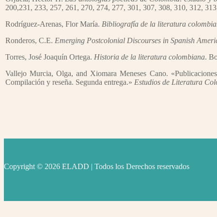
200,231, 233, 257, 261, 270, 274, 277, 301, 307, 308, 310, 312, 313
Rodríguez-Arenas, Flor María.
Bibliografía de la literatura colombi
Ronderos, C.E.
Emerging Postcolonial Discourses in Spanish Americ
Torres, José Joaquín Ortega.
Historia de la literatura colombiana
. B
Vallejo Murcia, Olga, and Xiomara Meneses Cano. «Publicaciones ser
Compilación y reseña. Segunda entrega.»
Estudios de Literatura Co
Copyright © 2026 ELADD | Todos los Derechos reservados
facebook
instagram
youtube