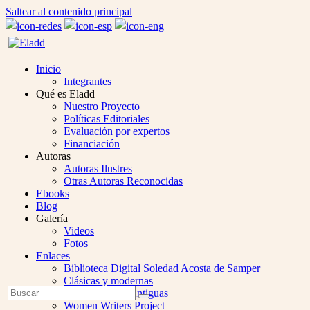
Saltear al contenido principal
Inicio
Integrantes
Qué es Eladd
Nuestro Proyecto
Políticas Editoriales
Evaluación por expertos
Financiación
Autoras
Autoras Ilustres
Otras Autoras Reconocidas
Ebooks
Blog
Galería
Videos
Fotos
Enlaces
Biblioteca Digital Soledad Acosta de Samper
Clásicas y modernas
Open
Buscar
Colección Las Antiguas
Enviar
Mobile
Women Writers Project