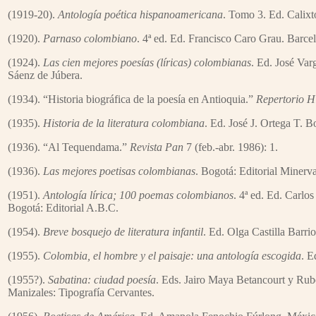
(1919-20).
Antología poética hispanoamericana
. Tomo 3. Ed. Calixt
(1920).
Parnaso colombiano
. 4ª ed. Ed. Francisco Caro Grau. Barce
(1924).
Las cien mejores poesías (líricas) colombianas
. Ed. José Va
Sáenz de Júbera.
(1934). “Historia biográfica de la poesía en Antioquia.”
Repertorio H
(1935).
Historia de la literatura colombiana
. Ed. José J. Ortega T. 
(1936). “Al Tequendama.”
Revista Pan
7 (feb.-abr. 1986): 1.
(1936).
Las mejores poetisas colombianas
. Bogotá: Editorial Minerv
(1951).
Antología lírica; 100 poemas colombianos
. 4ª ed. Ed. Carlo
Bogotá: Editorial A.B.C.
(1954).
Breve bosquejo de literatura infantil
. Ed. Olga Castilla Barri
(1955).
Colombia, el hombre y el paisaje: una antología escogida
. E
(1955?).
Sabatina: ciudad poesía
. Eds. Jairo Maya Betancourt y Rub
Manizales: Tipografía Cervantes.