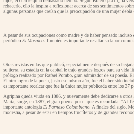
hijos, el cual le quita demasiado tiempo. Según Botero (2015), la vers
rehacerlo, ello la inspira a reflexionar acerca de sus sentimientos sobre
algunas personas que creían que la preocupación de una mujer debía es
A pesar de sus ocupaciones como madre y de haber pensado incluso en 
periódico
El Mosaico
. También es importante resaltar su labor como
Otras revistas en las que publicó, especialmente después de su llega
su tierra, su estadía en la capital le trajo grandes logros para su vida 
prólogo realizado por Rafael Pombo, gran admirador de su poesía. El 
El otro logro de la poeta, justo ese mismo año, fue el haber sido inclu
es importante recalcar que fue la única mujer publicada entre los 37 
Agripina queda viuda en 1886, y nuevamente debe dedicarse a otros as
Marta, surge, en 1887, el gran poema por el que es recordada: “Al 
importante antología
El Parnaso Colombiano.
A finales del siglo, Mo
modestia, a pesar de estar en tiempos fructíferos y de grandes reconoci