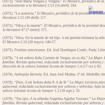
(1872). “José María Vergara y Vergara.”
El Mosaico, periódico de la
exclusivamente a la literatura
2.13 (16 abril): 104.
(1872). “La ausencia.”
El Mosaico, periódico de la juventud destina
literatura
2.15 (30 abril): 117.
(1872). “Silva a la muerte”.
El Mosaico, periódico de la juventud de
la literatura
47 (7 enero): 371.
(1872). “Silva. En la muerte de mi hijo. A mi querida hermana la seño
El Mosaico
2.10 (28 mayo): 146-57.
(1875).
Poetisas americanas
. Ed. José Domingoo Cortés. Paría: Libre
(1878). “A mi señora doña Carmen de Vargas, en su día.”
La Mujer. 
familias. Revista quincenal, redactada exclusivamente por señoras y s
dirección de la señora Soledad Acosta de Samper
1.4 (17 oct.): 82.
(1878).
Antioquia literaria
. Ed. Juan José Molina. 2ª ed. Medellín: Im
(1878). “Dios. A mi Señora doña P. A de B.”
La Mujer. Lecturas para
quincenal, redactada exclusivamente por señoras y señoritas, bajo la
señora Soledad Acosta de Samper
1.2 (18 sept.): 33.
(1878). “Tus ojos. A la señorita Angelina Aguilar Toscano.”
La Mujer
familias. Revista quincenal, redactada exclusivamente por señoras y s