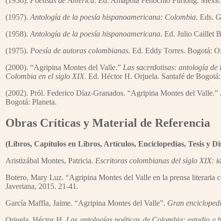
(1956).
Poetisas de América
. Ed. Amapola Fenochio Fúrlong. Méxic
(1957).
Antología de la poesía hispanoamericana: Colombia
. Eds. 
(1958).
Antología de la poesía hispanoamericana
. Ed. Julio Caillet 
(1975).
Poesía de autoras colombianas
. Ed. Eddy Torres. Bogotá: Of
(2000). “Agripina Montes del Valle.”
Las sacerdotisas: antología de
Colombia en el siglo XIX
. Ed. Héctor H. Orjuela. Santafé de Bogotá:
(2002). Pról. Federico Díaz-Granados. “Agripina Montes del Valle.”
Bogotá: Planeta.
Obras Críticas y Material de Referencia
(Libros, Capítulos en Libros, Artículos, Enciclopedias, Tesis y D
Aristizábal Montes, Patricia.
Escritoras colombianas del siglo XIX: id
Botero, Mary Luz. “Agripina Montes del Valle en la prensa literari
Javeriana, 2015. 21-41.
García Maffla, Jaime. “Agripina Montes del Valle”.
Gran encicloped
Orjuela, Héctor H.
Las antologías poéticas de Colombia: estudio y b