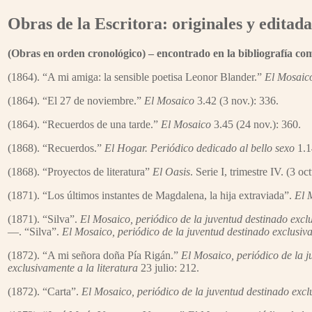
Obras de la Escritora: originales y editada
(Obras en orden cronológico) – encontrado en la bibliografía c
(1864). “A mi amiga: la sensible poetisa Leonor Blander.”
El Mosai
(1864). “El 27 de noviembre.”
El Mosaico
3.42 (3 nov.): 336.
(1864). “Recuerdos de una tarde.”
El Mosaico
3.45 (24 nov.): 360.
(1868). “Recuerdos.”
El Hogar. Periódico dedicado al bello sexo
1.1
(1868). “Proyectos de literatura”
El Oasis
. Serie I, trimestre IV. (3 o
(1871). “Los últimos instantes de Magdalena, la hija extraviada”.
El 
(1871). “Silva”.
El Mosaico, periódico de la juventud destinado exclu
—. “Silva”.
El Mosaico, periódico de la juventud destinado exclusiva
(1872). “A mi señora doña Pía Rigán.”
El Mosaico, periódico de la j
exclusivamente a la literatura
23 julio: 212.
(1872). “Carta”.
El Mosaico, periódico de la juventud destinado excl