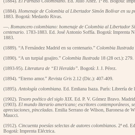
(1884).
El Parnaso Colombiano
. Ed. Julio Áñez. 1ª ed. Bogotá: Im
(1884).
Homenaje de Colombia al Libertador Simón Bolívar en su p
1883. Bogotá: Medardo Rivas.
—.
Romancero colombiano: homenaje de Colombia al Libertador Si
centenario
. 1783-1883. Ed. José Antonio Soffía. Bogotá: Imprenta N
1883.
(1889). “A Fernández Madrid en su centenario.”
Colombia Ilustrada
(1890). “A un turpial goajiro.”
Colombia Ilustrada
18 (28 oct.): 279.
(1893-95).
Literatura de “El Heraldo”
. Bogotá: J. J. Pérez.
(1894). “Eterno amor.”
Revista Gris
2.12 (Dic.): 407-409.
(1895).
Antología colombiana
. Ed. Emliana Isaza. París: Librería de
(1902).
Tesoro poético del siglo XIX
. Ed. P. V. Gómez Bravo. Madri
(1903).
El mundo literario americano; escritores contemporáneos, s
apreciaciones, pinceladas
. Emilia Serrano de Wilson, Baronesa de W
Maucci.
(1912).
Cincuenta poesías selectas de autores colombianos
. 2ª ed. E
Bogotá: Imprenta Eléctrica.