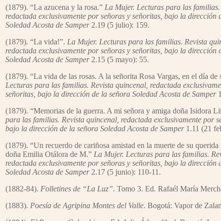
(1879). “La azucena y la rosa.”
La Mujer. Lecturas para las familias.
redactada exclusivamente por señoras y señoritas, bajo la dirección 
Soledad Acosta de Samper
2.19 (5 julio): 159.
(1879). “La vida!”.
La Mujer. Lecturas para las familias. Revista qui
redactada exclusivamente por señoras y señoritas, bajo la dirección 
Soledad Acosta de Samper
2.15 (5 mayo): 55.
(1879). “La vida de las rosas. A la señorita Rosa Vargas, en el día de
Lecturas para las familias. Revista quincenal, redactada exclusivame
señoritas, bajo la dirección de la señora Soledad Acosta de Samper
1
(1879). “Memorias de la guerra. A mi señora y amiga doña Isidora Li
para las familias. Revista quincenal, redactada exclusivamente por s
bajo la dirección de la señora Soledad Acosta de Samper
1.11 (21 fe
(1879). “Un recuerdo de cariñosa amistad en la muerte de su querida 
doña Emilia Otálora de M.”
La Mujer. Lecturas para las familias. Re
redactada exclusivamente por señoras y señoritas, bajo la dirección 
Soledad Acosta de Samper
2.17 (5 junio): 110-11.
(1882-84).
Folletines de “La Luz”
. Tomo 3. Ed. Rafaél María Merch
(1883).
Poesía de Agripina Montes del Valle
. Bogotá: Vapor de Zal