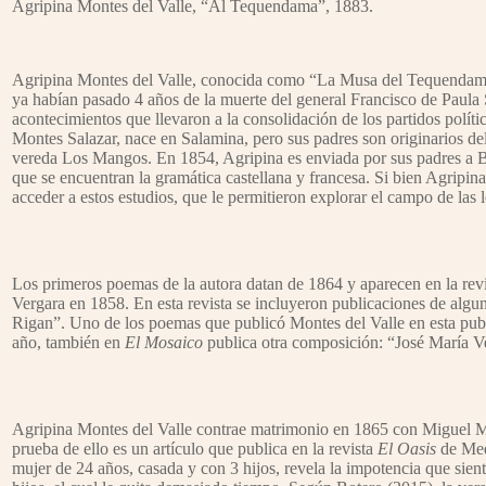
Agripina Montes del Valle, “Al Tequendama”, 1883.
Agripina Montes del Valle, conocida como “La Musa del Tequendama”
ya habían pasado 4 años de la muerte del general Francisco de Paula S
acontecimientos que llevaron a la consolidación de los partidos políti
Montes Salazar, nace en Salamina, pero sus padres son originarios del 
vereda Los Mangos. En 1854, Agripina es enviada por sus padres a Bogo
que se encuentran la gramática castellana y francesa. Si bien Agripi
acceder a estos estudios, que le permitieron explorar el campo de las l
Los primeros poemas de la autora datan de 1864 y aparecen en la rev
Vergara en 1858. En esta revista se incluyeron publicaciones de alg
Rigan”. Uno de los poemas que publicó Montes del Valle en esta publi
año, también en
El Mosaico
publica otra composición: “José María V
Agripina Montes del Valle contrae matrimonio en 1865 con Miguel Mar
prueba de ello es un artículo que publica en la revista
El Oasis
de Med
mujer de 24 años, casada y con 3 hijos, revela la impotencia que sient