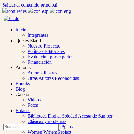
Saltear al contenido principal
Inicio
Integrantes
Qué es Eladd
Nuestro Proyecto
Políticas Editoriales
Evaluación por expertos
Financiación
Autoras
Autoras Ilustres
Otras Autoras Reconocidas
Ebooks
Blog
Galería
Videos
Fotos
Enlaces
Biblioteca Digital Soledad Acosta de Samper
Clásicas y modernas
Open
Buscar
Colección Las Antiguas
Enviar
Mobile
Women Writers Project