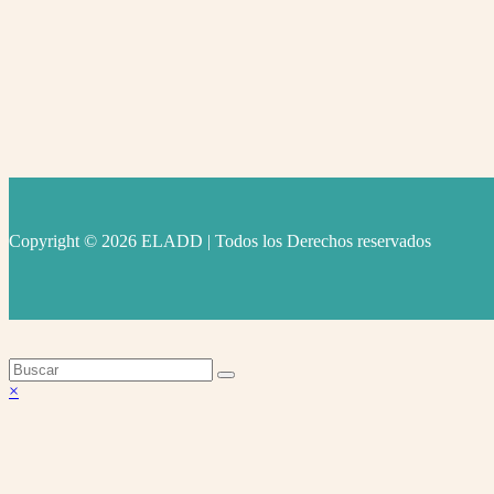
Copyright © 2026 ELADD | Todos los Derechos reservados
facebook
instagram
youtube
Volver
×
arriba