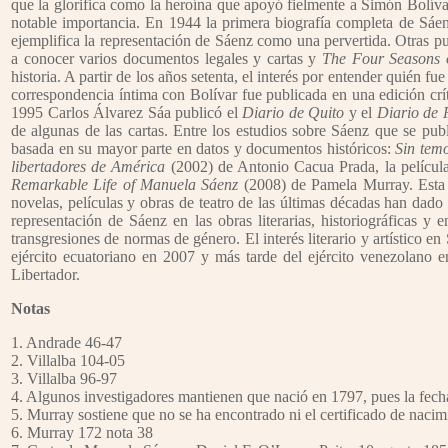
que la glorifica como la heroína que apoyó fielmente a Simón Bolíva
notable importancia. En 1944 la primera biografía completa de S
ejemplifica la representación de Sáenz como una pervertida. Otras p
a conocer varios documentos legales y cartas y
The Four Seasons 
historia. A partir de los años setenta, el interés por entender quién 
correspondencia íntima con Bolívar fue publicada en una edición cr
1995 Carlos Álvarez Sáa publicó el
Diario de Quito
y el
Diario de 
de algunas de las cartas. Entre los estudios sobre Sáenz que se pub
basada en su mayor parte en datos y documentos históricos:
Sin temo
libertadores de América
(2002) de Antonio Cacua Prada, la películ
Remarkable Life of Manuela Sáenz
(2008) de Pamela Murray. Esta 
novelas, películas y obras de teatro de las últimas décadas han dad
representación de Sáenz en las obras literarias, historiográficas y 
transgresiones de normas de género. El interés literario y artístico
ejército ecuatoriano en 2007 y más tarde del ejército venezolano e
Libertador.
Notas
1. Andrade 46-47
2. Villalba 104-05
3. Villalba 96-97
4. Algunos investigadores mantienen que nació en 1797, pues la fecha
5. Murray sostiene que no se ha encontrado ni el certificado de nacim
6. Murray 172 nota 38