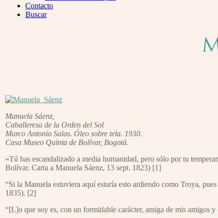
Menu
Contacto
Buscar
M
Manuela Sáenz,
Caballeresa de la Orden del Sol
Marco Antonio Salas. Óleo sobre tela. 1930.
Casa Museo Quinta de Bolívar, Bogotá.
«Tú has escandalizado a media humanidad, pero sólo por tu temperame
Bolívar. Carta a Manuela Sáenz, 13 sept. 1823) [1]
“Si la Manuela estuviera aquí estaría esto ardiendo como Troya, pues 
1835). [2]
“[L]o que soy es, con un formidable carácter, amiga de mis amigos 