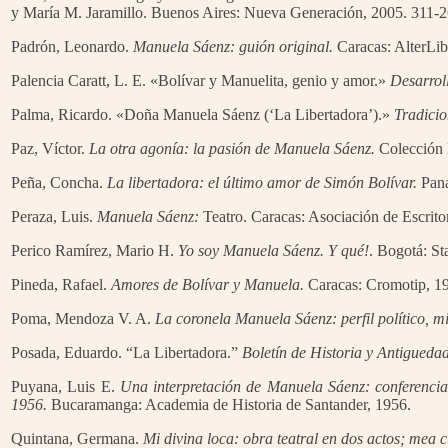
y María M. Jaramillo. Buenos Aires: Nueva Generación, 2005. 311-2
Padrón, Leonardo.
Manuela Sáenz: guión original.
Caracas: AlterLib
Palencia Caratt, L. E. «Bolívar y Manuelita, genio y amor.»
Desarrol
Palma, Ricardo. «Doña Manuela Sáenz (‘La Libertadora’).»
Tradicio
Paz, Víctor.
La otra agonía: la pasión de Manuela Sáenz.
Colección D
Peña, Concha.
La libertadora: el último amor de Simón Bolívar.
Pana
Peraza, Luis.
Manuela Sáenz:
Teatro. Caracas: Asociación de Escrito
Perico Ramírez, Mario H.
Yo soy Manuela Sáenz. Y qué!
. Bogotá: S
Pineda, Rafael.
Amores de Bolívar y Manuela.
Caracas: Cromotip, 1
Poma, Mendoza V. A.
La coronela Manuela Sáenz: perfil político, mil
Posada, Eduardo. “La Libertadora.”
Boletín de Historia y Antigueda
Puyana, Luis E.
Una interpretación de Manuela Sáenz: conferencia
1956.
Bucaramanga: Academia de Historia de Santander, 1956.
Quintana, Germana.
Mi divina loca: obra teatral en dos actos; mea c