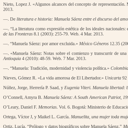
Nieto, Lopez J. «Algunos alcances del concepto de representación. 
2013.
—. De
literatura e historia: Manuela Sáenz entre el discurso del amor
—. “La literatura como expresión estética de los ideales nacionales:
de las Fronteras
8.1 (2003): 255-79. Web. 4 Mar. 2013.
—. “Manuela Sáenz: por amor excluida.»
México Géneros
12.35 (200
—. «Manuela Sáenz: Notas sobre el comienzo y transcurrir de una 
Antioquia
4 (2010): 48-59. Web. 7 Mar. 2013.
—. “Manuela: Tradición, modernidad y violencia política.»
Colombia 
Nieves, Gómez R. «La vida amorosa de El Libertador.»
Unicarta
92 
Núñez, Jorge, Herrería P. Saad, y
Eugenia Viteri. Manuela libertad: 
O’Connell, Amyra B.
Manuela Sáenz: A South American Patriot, 19
O’Leary, Daniel F.
Memorias
. Vol. 6. Bogotá: Ministerio de Educac
Ortega, Víctor J, y Maikel L. García.
Manuelita, una mujer toda muje
Ortiz, Lucía. “Prólogo y datos biográficos sobre Manuela Sáenz.”
Mu