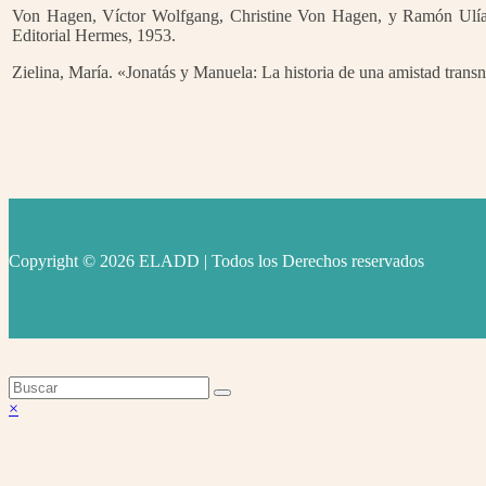
Von Hagen, Víctor Wolfgang, Christine Von Hagen, y Ramón Ulí
Editorial Hermes, 1953.
Zielina, María. «Jonatás y Manuela: La historia de una amistad transn
Copyright © 2026 ELADD | Todos los Derechos reservados
facebook
instagram
youtube
Volver
×
arriba