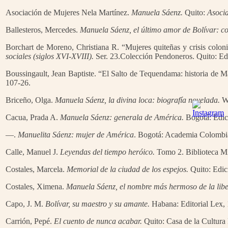
Asociación de Mujeres Nela Martínez.
Manuela Sáenz.
Quito:
Asocia
Ballesteros, Mercedes.
Manuela Sáenz, el último amor de Bolívar: c
Borchart de Moreno, Christiana R. “Mujeres quiteñas y crisis colon
sociales (siglos XVI-XVIII).
Ser. 23.Colección Pendoneros. Quito: Ed
Boussingault, Jean Baptiste. “El Salto de Tequendama: historia de M
107-26.
Briceño, Olga.
Manuela Sáenz, la divina loca: biografía novelada.
Wa
Cacua, Prada A.
Manuela Sáenz: generala de América.
Bogotá: Edic
—.
Manuelita Sáenz: mujer de América
. Bogotá: Academia Colombia
Calle, Manuel J.
Leyendas del tiempo heróico.
Tomo 2. Biblioteca Mil
Costales, Marcela.
Memorial de la ciudad de los espejos.
Quito: Edic
Costales, Ximena.
Manuela Sáenz, el nombre más hermoso de la libe
Capo, J. M.
Bolívar, su maestro y su amante.
Habana: Editorial Lex,
Carrión, Pepé.
El cuento de nunca acabar.
Quito: Casa de la Cultura