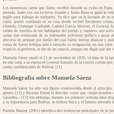
Las numerosas cartas que Sáenz escribió durante su exilio en Paita, 
morada. Junto con sus esclavas Jonatás y Juana Rosa se ganó la vid
inglés para trabajar de intérprete. Se dice que en la fachada de s
caída, quedó confinada en su casa donde recibió frecuentes visit
Olmedo, Guiseppe Garibaldi, Gabriel García Moreno, el General Ant
cariño de muchos de los habitantes del pueblo y mantuvo una activa
cartas dan testimonio de su indomable activismo político a pesar de
discurso de amistad por medio del cual Sáenz intenta afianzar y justi
cartas de Sáenz reflejan más a menudo su resignación; en una carta
respecto al gobierno, se me da un caracol, aunque me digan que me va
Manuela Sáenz murió el 23 de noviembre de 1856, víctima de la epide
en una carta a su esposa el General Antonio de la Guerra cuenta que pu
cartas confidenciales de Bolívar. [11]
Bibliografía sobre Manuela Sáenz
Manuela Sáenz ha sido una figura controvertida desde el principio.
género [12] y Ricardo Palma la describe como una «mujer-hombre,» 
varoniles.» [13] Sin embargo, durante los primeros ochenta años des
a su importancia para Bolívar, su belleza física y el famoso atentado 
Pamela Murray (2001) identifica dos tendencias principales en la his