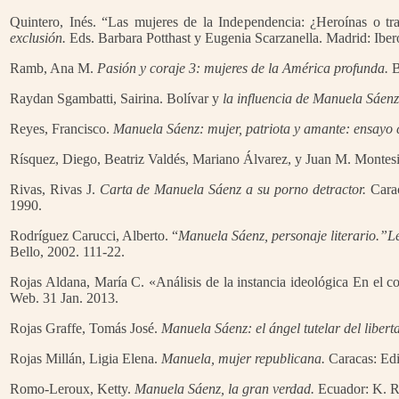
Quintero, Inés. “Las mujeres de la Independencia: ¿Heroínas o t
exclusión.
Eds. Barbara Potthast y Eugenia Scarzanella. Madrid: Ibe
Ramb, Ana M.
Pasión y coraje 3: mujeres de la América profunda.
B
Raydan Sgambatti, Sairina. Bolívar y
la influencia de Manuela Sáenz
Reyes, Francisco.
Manuela Sáenz: mujer, patriota y amante: ensayo c
Rísquez, Diego, Beatriz Valdés, Mariano Álvarez, y Juan M. Montesi
Rivas, Rivas J.
Carta de Manuela Sáenz a su porno detractor.
Carac
1990.
Rodríguez Carucci, Alberto. “
Manuela Sáenz, personaje literario.”
Le
Bello, 2002. 111-22.
Rojas Aldana, María C. «Análisis de la instancia ideológica En el 
Web. 31 Jan. 2013.
Rojas Graffe, Tomás José.
Manuela Sáenz: el ángel tutelar del liber
Rojas Millán, Ligia Elena.
Manuela, mujer republicana.
Caracas: Edi
Romo-Leroux, Ketty.
Manuela Sáenz, la gran verdad.
Ecuador: K. R