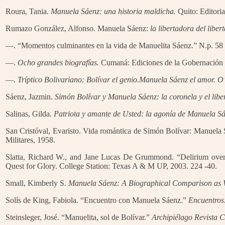
Roura, Tania.
Manuela Sáenz: una historia maldicha.
Quito: Editori
Rumazo González, Alfonso. Manuela Sáenz:
la libertadora del liber
—. “Momentos culminantes en la vida de Manuelita Sáenz.” N.p. 58 
—.
Ocho grandes biografías.
Cumaná: Ediciones de la Gobernación 
—.
Tríptico Bolivariano: Bolívar el genio.
Manuela Sáenz el amor. O’
Sáenz, Jazmin.
Simón Bolívar y Manuela Sáenz: la coronela y el libe
Salinas, Gilda.
Patriota y amante de Usted: la agonía de Manuela Sá
San Cristóval, Evaristo. Vida romántica de Simón Bolívar: Manuela S
Militares, 1958.
Slatta, Richard W., and Jane Lucas De Grummond. “Delirium ove
Quest for Glory. College Station: Texas A & M UP, 2003. 224 -40.
Small, Kimberly S.
Manuela Sáenz: A Biographical Comparison as W
Solís de King, Fabiola. “Encuentro con Manuela Sáenz.”
Encuentros
Steinsleger, José. “Manuelita, sol de Bolívar.”
Archipiélago Revista 