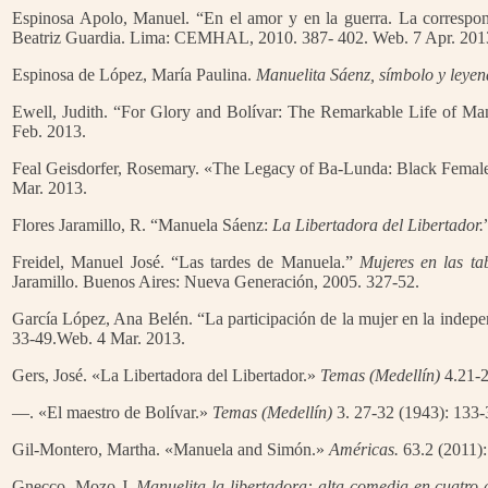
Espinosa Apolo, Manuel. “En el amor y en la guerra. La correspo
Beatriz Guardia. Lima: CEMHAL, 2010. 387- 402. Web. 7 Apr. 201
Espinosa de López, María Paulina.
Manuelita Sáenz, símbolo y leyen
Ewell, Judith. “For Glory and Bolívar: The Remarkable Life of M
Feb. 2013.
Feal Geisdorfer, Rosemary. «The Legacy of Ba-Lunda: Black Female 
Mar. 2013.
Flores Jaramillo, R. “Manuela Sáenz:
La Libertadora del Libertador.
Freidel, Manuel José. “Las tardes de Manuela.”
Mujeres en las ta
Jaramillo. Buenos Aires: Nueva Generación, 2005. 327-52.
García López, Ana Belén. “La participación de la mujer en la indep
33-49.Web. 4 Mar. 2013.
Gers, José. «La Libertadora del Libertador.»
Temas (Medellín)
4.21-2
—. «El maestro de Bolívar.»
Temas (Medellín)
3. 27-32 (1943): 133-
Gil-Montero, Martha. «Manuela and Simón.»
Américas.
63.2 (2011):
Gnecco, Mozo J.
Manuelita la libertadora: alta comedia en cuatro 