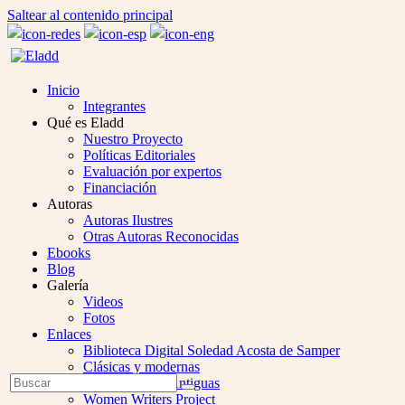
Saltear al contenido principal
Inicio
Integrantes
Qué es Eladd
Nuestro Proyecto
Políticas Editoriales
Evaluación por expertos
Financiación
Autoras
Autoras Ilustres
Otras Autoras Reconocidas
Ebooks
Blog
Galería
Videos
Fotos
Enlaces
Biblioteca Digital Soledad Acosta de Samper
Clásicas y modernas
Open
Buscar
Colección Las Antiguas
Enviar
Mobile
Women Writers Project