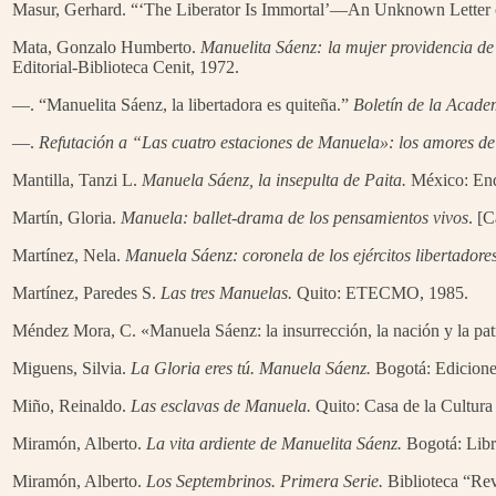
Masur, Gerhard. “‘The Liberator Is Immortal’—An Unknown Letter
Mata, Gonzalo Humberto.
Manuelita Sáenz: la mujer providencia de
Editorial-Biblioteca Cenit, 1972.
—. “Manuelita Sáenz, la libertadora es quiteña.”
Boletín de la Acade
—.
Refutación a “Las cuatro estaciones de Manuela»: los amores d
Mantilla, Tanzi L.
Manuela Sáenz, la insepulta de Paita.
México: End
Martín, Gloria.
Manuela: ballet-drama de los pensamientos vivos
. [
Martínez, Nela.
Manuela Sáenz: coronela de los ejércitos libertadore
Martínez, Paredes S.
Las tres Manuelas.
Quito: ETECMO, 1985.
Méndez Mora, C. «Manuela Sáenz: la insurrección, la nación y la pat
Miguens, Silvia.
La Gloria eres tú. Manuela Sáenz.
Bogotá: Edicione
Miño, Reinaldo.
Las esclavas de Manuela.
Quito: Casa de la Cultura
Miramón, Alberto.
La vita ardiente de Manuelita Sáenz.
Bogotá: Libr
Miramón, Alberto.
Los Septembrinos. Primera Serie.
Biblioteca “Rev