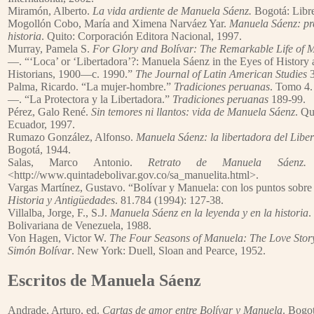
Miramón, Alberto.
La vida ardiente de Manuela Sáenz.
Bogotá: Libre
Mogollón Cobo, María and Ximena Narváez Yar.
Manuela Sáenz: pre
historia
. Quito: Corporación Editora Nacional, 1997.
Murray, Pamela S.
For Glory and Bolívar: The Remarkable Life of 
—. “‘Loca’ or ‘Libertadora’?: Manuela Sáenz in the Eyes of History
Historians, 1900—c. 1990.”
The Journal of Latin American Studies
3
Palma, Ricardo. “La mujer-hombre.”
Tradiciones peruanas
. Tomo 4.
—. “La Protectora y la Libertadora.”
Tradiciones peruanas
189-99.
Pérez, Galo René.
Sin temores ni llantos: vida de Manuela Sáenz
. Qu
Ecuador, 1997.
Rumazo González, Alfonso.
Manuela Sáenz: la libertadora del Libe
Bogotá, 1944.
Salas, Marco Antonio.
Retrato de Manuela Sáenz.
<http://www.quintadebolivar.gov.co/sa_manuelita.html>.
Vargas Martínez, Gustavo. “Bolívar y Manuela: con los puntos sobre 
Historia y Antigüedades
. 81.784 (1994): 127-38.
Villalba, Jorge, F., S.J.
Manuela Sáenz en la leyenda y en la historia
.
Bolivariana de Venezuela, 1988.
Von Hagen, Victor W.
The Four Seasons of Manuela: The Love Stor
Simón Bolívar
. New York: Duell, Sloan and Pearce, 1952.
Escritos de Manuela Sáenz
Andrade, Arturo, ed.
Cartas de amor entre Bolívar y Manuela
. Bogot