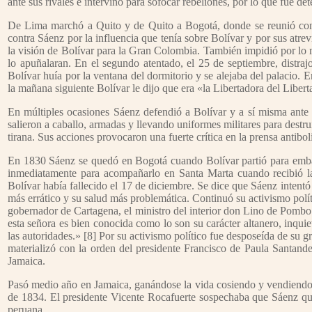
ante sus rivales e intervino para sofocar rebeliones, por lo que fue de
De Lima marchó a Quito y de Quito a Bogotá, donde se reunió con 
contra Sáenz por la influencia que tenía sobre Bolívar y por sus atre
la visión de Bolívar para la Gran Colombia. También impidió por lo m
lo apuñalaran. En el segundo atentado, el 25 de septiembre, distraj
Bolívar huía por la ventana del dormitorio y se alejaba del palacio.
la mañana siguiente Bolívar le dijo que era «la Libertadora del Libert
En múltiples ocasiones Sáenz defendió a Bolívar y a sí misma ante 
salieron a caballo, armadas y llevando uniformes militares para destr
tirana. Sus acciones provocaron una fuerte crítica en la prensa antiboli
En 1830 Sáenz se quedó en Bogotá cuando Bolívar partió para embar
inmediatamente para acompañarlo en Santa Marta cuando recibió la
Bolívar había fallecido el 17 de diciembre. Se dice que Sáenz intent
más errático y su salud más problemática. Continuó su activismo polí
gobernador de Cartagena, el ministro del interior don Lino de Pombo
esta señora es bien conocida como lo son su carácter altanero, inqui
las autoridades.» [8] Por su activismo político fue desposeída de su g
materializó con la orden del presidente Francisco de Paula Santande
Jamaica.
Pasó medio año en Jamaica, ganándose la vida cosiendo y vendiendo d
de 1834. El presidente Vicente Rocafuerte sospechaba que Sáenz quer
peruana.