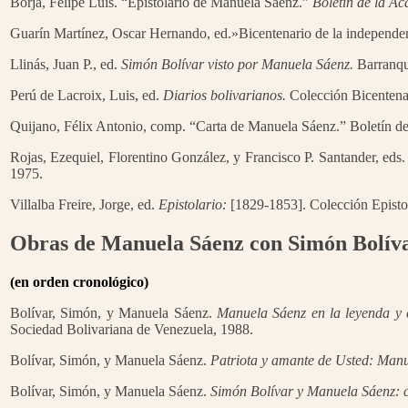
Borja, Felipe Luis. “Epistolario de Manuela Sáenz.”
Boletín de la Ac
Guarín Martínez, Oscar Hernando, ed.»Bicentenario de la independ
Llinás, Juan P., ed.
Simón Bolívar visto por Manuela Sáenz.
Barranqui
Perú de Lacroix, Luis, ed.
Diarios bolivarianos.
Colección Bicentenar
Quijano, Félix Antonio, comp. “Carta de Manuela Sáenz.” Boletín de
Rojas, Ezequiel, Florentino González, y Francisco P. Santander, eds.
1975.
Villalba Freire, Jorge, ed.
Epistolario:
[1829-1853]. Colección Epistol
Obras de Manuela Sáenz con Simón Bolívar
(en orden cronológico)
Bolívar, Simón, y Manuela Sáenz.
Manuela Sáenz en la leyenda y e
Sociedad Bolivariana de Venezuela, 1988.
Bolívar, Simón, y Manuela Sáenz.
Patriota y amante de Usted: Manuel
Bolívar, Simón, y Manuela Sáenz.
Simón Bolívar y Manuela Sáenz: c