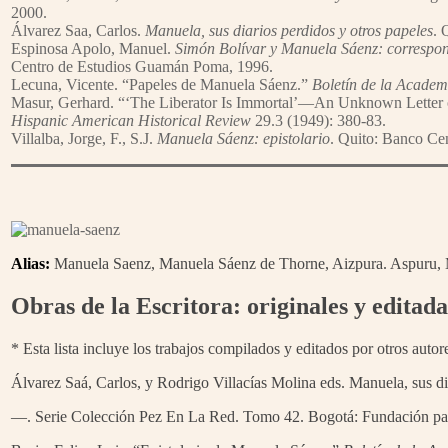
2000.
Álvarez Saa, Carlos.
Manuela, sus diarios perdidos y otros papeles
. 
Espinosa Apolo, Manuel.
Simón Bolívar y Manuela Sáenz: correspon
Centro de Estudios Guamán Poma, 1996.
Lecuna, Vicente. “Papeles de Manuela Sáenz.”
Boletín de la Academ
Masur, Gerhard. “‘The Liberator Is Immortal’—An Unknown Letter
Hispanic American Historical Review
29.3 (1949): 380-83.
Villalba, Jorge, F., S.J.
Manuela Sáenz: epistolario
. Quito: Banco Cen
Alias:
Manuela Saenz, Manuela Sáenz de Thorne, Aizpura. Aspuru, M
Obras de la Escritora: originales y editada
* Esta lista incluye los trabajos compilados y editados por otros auto
Álvarez Saá, Carlos, y Rodrigo Villacías Molina eds. Manuela, sus di
—. Serie Colección Pez En La Red. Tomo 42. Bogotá: Fundación para