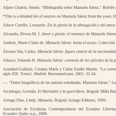
Aljure Chalela, Simón. “Bibliografía sobre Manuela Sáenz.”
Boletín c
*This is a detailed list of sources on Manuela Sáenz from the years 
Altuve Carrillo, Leonardo.
De la gloria de la abnegación y del amor.
Alvarado, Rivera M. J.
Amor y gloria: el romance de Manuela Sáenz 
Andreis, Marie-Claire de
. Manuela Sáenz: hasta el ocaso.
Colección 
Álvarez Sáa, Carlos.
Manuela Sáenz: figura cimera de la nacionalid
Añazco, Yolanda H.
Manuela Sáenz: coronela de los ejércitos de la 
Arambel-Guiñazú, Cristina María y Claire Emilie Martin. “La corr
siglo XIX.
Tomo1. Madrid: Iberoamericano, 2001. 32-34.
—. “Datos biográficos de las autoras estudiadas. Manuela Sáenz.”
La
Arciniegas, Germán.
El libertador y la guerrillera.
Bogotá: Milla Bat
Arriaga Díaz, Lindy.
Manuela.
Bogotá: Arango Editores, 1999.
Asociación de Escritoras Contemporáneas del Ecuador.
Libertad
Ecuador.
Quito: n.p., 2008.