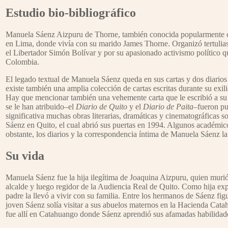
Estudio bio-bibliográfico
Manuela Sáenz Aizpuru de Thorne, también conocida popularmente como
en Lima, donde vivía con su marido James Thorne. Organizó tertulias, 
el Libertador Simón Bolívar y por su apasionado activismo político qu
Colombia.
El legado textual de Manuela Sáenz queda en sus cartas y dos diarios
existe también una amplia colección de cartas escritas durante su exil
Hay que mencionar también una vehemente carta que le escribió a su m
se le han atribuido–el
Diario de Quito
y el
Diario de Paita
–fueron pu
significativa muchas obras literarias, dramáticas y cinematográficas
Sáenz en Quito, el cual abrió sus puertas en 1994. Algunos académicos
obstante, los diarios y la correspondencia íntima de Manuela Sáenz la 
Su vida
Manuela Sáenz fue la hija ilegítima de Joaquina Aizpuru, quien muri
alcalde y luego regidor de la Audiencia Real de Quito. Como hija exp
padre la llevó a vivir con su familia. Entre los hermanos de Sáenz f
joven Sáenz solía visitar a sus abuelos maternos en la Hacienda Catahu
fue allí en Catahuango donde Sáenz aprendió sus afamadas habilidade