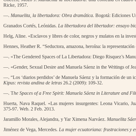
Ricke, 1957.
—.
Manuelita, la libertadora: Obra dramática.
Bogotá: Ediciones Un
Granados Cortés, Leónidas.
La libertadora del libertador: ensayo bi
Helg, Aline. «Esclavos y libres de color, negros y mulatos en la inves
Hennes, Heather R. “Seductora, amazona, heroína: la representación 
—. «The Gendered Spaces of La Libertadora: Diego Risquez’s Man
—. «Gender, Sexual Desire and Manuela Sáenz in the Writings of Je
—. “Los ‘diarios perdidos’ de Manuela Sáenz y la formación de un ic
Kipus: revista andina de letras
26.2 (2009): 109-32.
—. T
he Spaces of a Free Spirit: Manuela Sáenz in Literature and Fi
Huerta, Nava Raquel. «Las mujeres insurgentes: Leona Vicario, 
375-97. Web. 2 Feb. 2013.
Jaramillo Morales, Alejandra, y Yar Ximena Narváez.
Manuelita Sáenz
Jiménez de Vega, Mercedes
. La mujer ecuatoriana: frustraciones y 