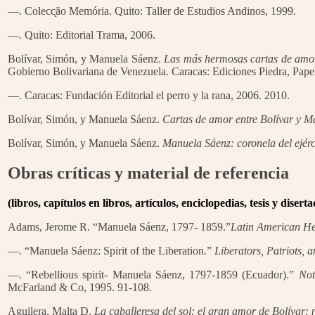
—. Colecc̨ão Memória. Quito: Taller de Estudios Andinos, 1999.
—. Quito: Editorial Trama, 2006.
Bolívar, Simón, y Manuela Sáenz.
Las más hermosas cartas de amor
Gobierno Bolivariana de Venezuela. Caracas: Ediciones Piedra, Papel
—. Caracas: Fundación Editorial el perro y la rana, 2006. 2010.
Bolívar, Simón, y Manuela Sáenz.
Cartas de amor entre Bolívar y Ma
Bolívar, Simón, y Manuela Sáenz.
Manuela Sáenz: coronela del ejérci
Obras críticas y material de referencia
(libros, capítulos en libros, artículos, enciclopedias, tesis y diser
Adams, Jerome R. “Manuela Sáenz, 1797- 1859.”
Latin American Her
—. “Manuela Sáenz: Spirit of the Liberation.”
Liberators, Patriots, 
—. “Rebellious spirit- Manuela Sáenz, 1797-1859 (Ecuador).”
Not
McFarland & Co, 1995. 91-108.
Aguilera, Malta D.
La caballeresa del sol: el gran amor de Bolívar: n