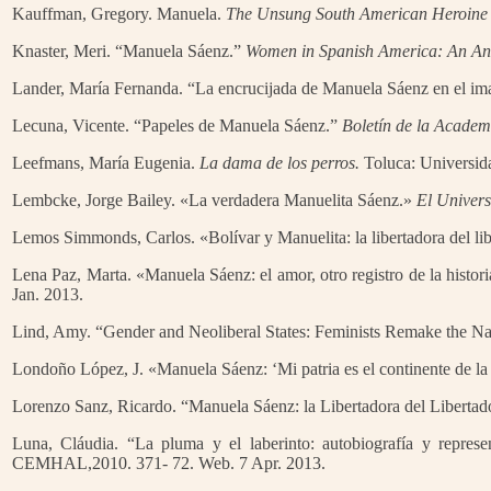
Kauffman, Gregory. Manuela.
The Unsung South American Heroine
Knaster, Meri. “Manuela Sáenz.”
Women in Spanish America: An Ann
Lander, María Fernanda. “La encrucijada de Manuela Sáenz en el ima
Lecuna, Vicente. “Papeles de Manuela Sáenz.”
Boletín de la Academi
Leefmans, María Eugenia.
La dama de los perros.
Toluca: Universid
Lembcke, Jorge Bailey. «La verdadera Manuelita Sáenz.»
El Univers
Lemos Simmonds, Carlos. «Bolívar y Manuelita: la libertadora del li
Lena Paz, Marta. «Manuela Sáenz: el amor, otro registro de la histor
Jan. 2013.
Lind, Amy. “Gender and Neoliberal States: Feminists Remake the Na
Londoño López, J. «Manuela Sáenz: ‘Mi patria es el continente de l
Lorenzo Sanz, Ricardo. “Manuela Sáenz: la Libertadora del Libertad
Luna, Cláudia. “La pluma y el laberinto: autobiografía y repres
CEMHAL,2010. 371- 72. Web. 7 Apr. 2013.