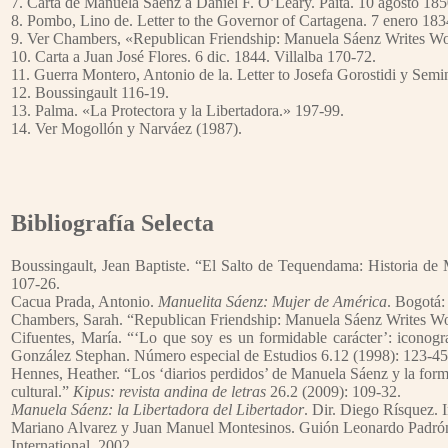
7. Carta de Manuela Sáenz a Daniel F. O’Leary. Paita. 10 agosto 18
8. Pombo, Lino de. Letter to the Governor of Cartagena. 7 enero 18
9. Ver Chambers, «Republican Friendship: Manuela Sáenz Writes Wo
10. Carta a Juan José Flores. 6 dic. 1844. Villalba 170-72.
11. Guerra Montero, Antonio de la. Letter to Josefa Gorostidi y Sem
12. Boussingault 116-19.
13. Palma. «La Protectora y la Libertadora.» 197-99.
14. Ver Mogollón y Narváez (1987).
Bibliografía Selecta
Boussingault, Jean Baptiste. “El Salto de Tequendama: Historia de
107-26.
Cacua Prada, Antonio.
Manuelita Sáenz: Mujer de América
. Bogotá:
Chambers, Sarah. “Republican Friendship: Manuela Sáenz Writes W
Cifuentes, María. “‘Lo que soy es un formidable carácter’: icono
González Stephan. Número especial de Estudios 6.12 (1998): 123-45
Hennes, Heather. “Los ‘diarios perdidos’ de Manuela Sáenz y la for
cultural.”
Kipus: revista andina de letras
26.2 (2009): 109-32.
Manuela Sáenz: la Libertadora del Libertador
. Dir. Diego Rísquez. I
Mariano Alvarez y Juan Manuel Montesinos. Guión Leonardo Padrón
International, 2002.