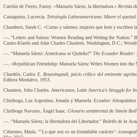
Carrión de Fierro, Fanny. «Manuela Sáenz, la libertadora.»
Revista d
Castagnino, Lucrecia.
Tetralogía Latinoamericana: Muere el quetzal
Chambers, Sarah C. «Cartas y salones: mujeres que leen y escriben l
—. “Letters and Salons: Women Reading and Writing the Nation.”
Be
Castro-Klarén and John Charles Chasteen. Washington, D.C.: Woodr
—. “Manuela Sáenz: Americana or Quiteña?”
The Ecuador Reader: Hi
—. «Republican Friendship: Manuela Sáenz Writes Women into the 
Chardón, Carlos E.
Boussingault, juicio crítico del eminente agrón
Editora Montalvo, 1953.
Chasteen, John Charles.
Americanos. Latin America’s Struggle for I
Chiriboga, Luz Argentina. Jonatás y Manuela. Ecuador: Abrapalabra 
Chiriboga Navarro, Ángel Isaac.
Glosario sentimental de Simón Bolí
—. “Manuela Sáenz, la libertadora del Libertador.”
Boletín de la Aca
Cifuentes, María. “‘Lo que soy es un formidable carácter’: iconogr