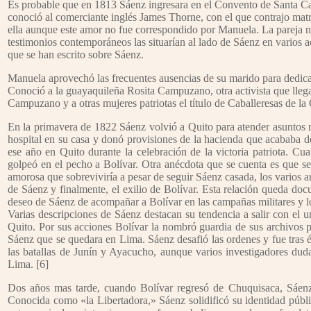
Es probable que en 1813 Sáenz ingresara en el Convento de Santa Cat
conoció al comerciante inglés James Thorne, con el que contrajo mat
ella aunque este amor no fue correspondido por Manuela. La pareja n
testimonios contemporáneos las situarían al lado de Sáenz en varios ac
que se han escrito sobre Sáenz.
Manuela aprovechó las frecuentes ausencias de su marido para dedicarse 
Conoció a la guayaquileña Rosita Campuzano, otra activista que llega
Campuzano y a otras mujeres patriotas el título de Caballeresas de la
En la primavera de 1822 Sáenz volvió a Quito para atender asuntos r
hospital en su casa y donó provisiones de la hacienda que acababa d
ese año en Quito durante la celebración de la victoria patriota. C
golpeó en el pecho a Bolívar. Otra anécdota que se cuenta es que se 
amorosa que sobreviviría a pesar de seguir Sáenz casada, los varios amo
de Sáenz y finalmente, el exilio de Bolívar. Esta relación queda d
deseo de Sáenz de acompañar a Bolívar en las campañas militares y l
Varias descripciones de Sáenz destacan su tendencia a salir con el u
Quito. Por sus acciones Bolívar la nombró guardia de sus archivos 
Sáenz que se quedara en Lima. Sáenz desafió las ordenes y fue tras 
las batallas de Junín y Ayacucho, aunque varios investigadores duda
Lima. [6]
Dos años mas tarde, cuando Bolívar regresó de Chuquisaca, Sáenz 
Conocida como «la Libertadora,» Sáenz solidificó su identidad públ