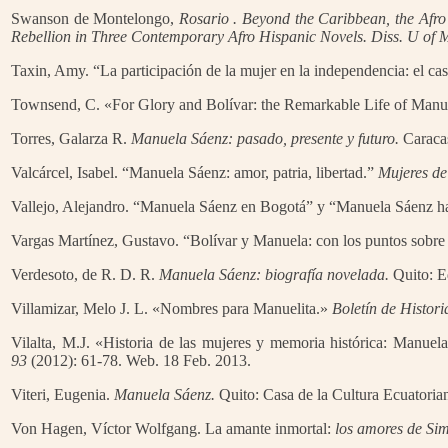
Swanson de Montelongo,
Rosario . Beyond the Caribbean, the Afro
Rebellion in Three Contemporary Afro Hispanic Novels. Diss. U of 
Taxin, Amy. “La participación de la mujer en la independencia: el 
Townsend, C. «For Glory and Bolívar: the Remarkable Life of Manu
Torres, Galarza R.
Manuela Sáenz: pasado, presente y futuro.
Caracas
Valcárcel, Isabel. “Manuela Sáenz: amor, patria, libertad.”
Mujeres de
Vallejo, Alejandro. “Manuela Sáenz en Bogotá” y “Manuela Sáenz h
Vargas Martínez, Gustavo. “Bolívar y Manuela: con los puntos sobre l
Verdesoto, de R. D. R.
Manuela Sáenz: biografía novelada.
Quito: Ed
Villamizar, Melo J. L. «Nombres para Manuelita.»
Boletín de Histor
Vilalta, M.J. «Historia de las mujeres y memoria histórica: Manue
93
(2012): 61-78. Web. 18 Feb. 2013.
Viteri, Eugenia.
Manuela Sáenz.
Quito: Casa de la Cultura Ecuatoria
Von Hagen, Víctor Wolfgang. La amante inmortal:
los amores de Si