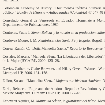
Mar. 2013.
Colombian Academy of History. “Documentos inéditos. Sumaria inf
público.”
Boletín de Historia y Antigüedades (Colombia)
47.547-48 (
Consulado General de Venezuela en Ecuador. Homenaje a
Manue
Departamento de Publicaciones, 1985.
Contreras, Yudis J.
Simón Bolívar y la nación en la producción cult
Cordovez Moure, J. M
. Reminiscencias Santa Fé y Bogotá.
Bogotá: 
Correa, Ramón C. “Doña Manuelita Sáenz.”
Reportorio Boyacense
4
Costales, Marcela. “Manuela Sáenz (La Libertadora del Libertador)
de la Mujer (IECAIM), 2009. 125- 28.
Davies, Catherine, Claire Brewster, and Hilary Owen. “Women, Wa
Liverpool UP, 2006. 131- 158.
Dillon, Susana. “Manuelita Sáenz.”
Mujeres que hicieron América. Bi
Earle, Rebecca. “Rape and the Anxious Republic: Revolutionary 
Maxine Molyneux. Durham: Duke UP, 2000.127-46.
Echeverri Aquiles, M.
Manuelita Sáenz, la guardiana del héroe.
Medel