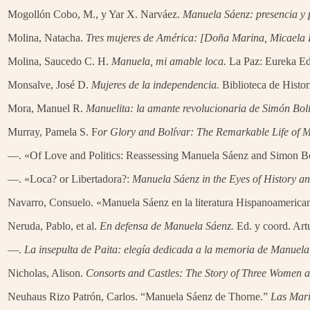
Mogollón Cobo, M., y Yar X. Narváez.
Manuela Sáenz: presencia y p
Molina, Natacha.
Tres mujeres de América: [Doña Marina, Micaela 
Molina, Saucedo C. H.
Manuela, mi amable loca.
La Paz: Eureka Ed
Monsalve, José D.
Mujeres de la independencia.
Biblioteca de Histor
Mora, Manuel R.
Manuelita: la amante revolucionaria de Simón Bolí
Murray, Pamela S. F
or Glory and Bolívar: The Remarkable Life of 
—. «Of Love and Politics: Reassessing Manuela Sáenz and Simon B
—. «Loca? or Libertadora?:
Manuela Sáenz in the Eyes of History an
Navarro, Consuelo. «Manuela Sáenz en la literatura Hispanoameric
Neruda, Pablo, et al.
En defensa de Manuela Sáenz.
Ed. y coord. Artu
—.
La insepulta de Paita: elegía dedicada a la memoria de Manuela
Nicholas, Alison.
Consorts and Castles: The Story of Three Women 
Neuhaus Rizo Patrón, Carlos. “Manuela Sáenz de Thorne.”
Las Mari