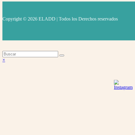
Copyright © 2026 ELADD | Todos los Derechos reservados
facebook
instagram
youtube
Volver
×
arriba