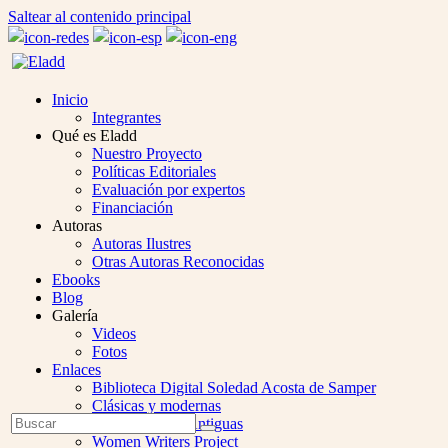
Saltear al contenido principal
Inicio
Integrantes
Qué es Eladd
Nuestro Proyecto
Políticas Editoriales
Evaluación por expertos
Financiación
Autoras
Autoras Ilustres
Otras Autoras Reconocidas
Ebooks
Blog
Galería
Videos
Fotos
Enlaces
Biblioteca Digital Soledad Acosta de Samper
Clásicas y modernas
Open
Buscar
Colección Las Antiguas
Enviar
Mobile
Women Writers Project