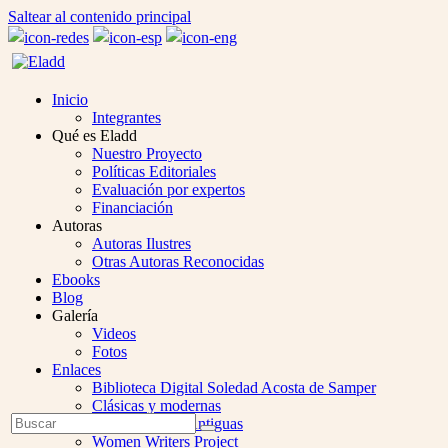
Saltear al contenido principal
Inicio
Integrantes
Qué es Eladd
Nuestro Proyecto
Políticas Editoriales
Evaluación por expertos
Financiación
Autoras
Autoras Ilustres
Otras Autoras Reconocidas
Ebooks
Blog
Galería
Videos
Fotos
Enlaces
Biblioteca Digital Soledad Acosta de Samper
Clásicas y modernas
Open
Buscar
Colección Las Antiguas
Enviar
Mobile
Women Writers Project