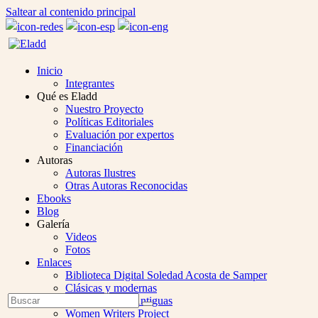
Saltear al contenido principal
Inicio
Integrantes
Qué es Eladd
Nuestro Proyecto
Políticas Editoriales
Evaluación por expertos
Financiación
Autoras
Autoras Ilustres
Otras Autoras Reconocidas
Ebooks
Blog
Galería
Videos
Fotos
Enlaces
Biblioteca Digital Soledad Acosta de Samper
Clásicas y modernas
Open
Buscar
Colección Las Antiguas
Enviar
Mobile
Women Writers Project