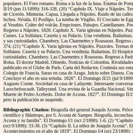
populares. El Foro romano. Roma a la luz de la luna. Estatua de P
II/19 (jun 11/1899): 316-328. (20) “Capítulo IX. Viaje a Nápoles. Te
de Cicerón. Minturna. Capua. Llegada a Nápoles. Ruido de las calles
Ischea. Nésida. El Posílipo. La tumba de Virgilio. El Crociatto in Eg
al Vesubio. Cráter del volcán. Erupciones. Paisajes. Castellamare. 
Regreso a Nápoles. 1828. Capítulo X. Varia iglesias en Nápoles. Puz
Cumes. La Solfatara. Caserta y su Palacio. Una vendimia. Bailarinas
y sus curiosidades. Chambery. Las Charmettes y Rousseau. Regreso a
374. (21) “Capítulo X. Varia iglesias en Nápoles. Puzzoles. Termas 
Solfatara. Caserta y su Palacio. Una vendimia. Bailarinas. El Hospic
curiosidades. Chambery. Las Charmettes y Rousseau. Regreso a París.
Bolsa. El doctor Madrid. Olmedo. Noticias de Colombia. Rivalidades e
publicado en el Globe de París. Carta del Redactor. Continúa sus estu
Colegio de Francia. Sarao en casa de Arago. Juicio sobre Danou. Curs
Concluye el año en una tertulia. 1826”. El Domingo II/21 (jul 9/1899
Augusto Comte. Sociedad en casa de Lafayette. Interesante convers
Larochefoucault. Talleyrand. Una revista de la Guardia Nacional. Sit
Muerte de Pedro Acebedo. Dolor de Acosta. 1827”. El Domingo II/2
pero la publicación se suspende.
Bibliographic Citation:
Biografía del general Joaquín Acosta. Próce
científico y filántropo, por S. Acosta de Samper. Biografía, inconclus
Acosta y su familia”. El Domingo I/1 (oct 2/1898): 1-6. (2) “Capítul
(oct 9/1898): 33-38. (3) “Capítulo II. La niñez de Joaquín Acosta”. E
Acontecimientos en el año de 1819”. El Domingo I/4 (oct 23/1898): 1