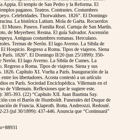
ía Appia. El templo de San Pedro y la Reforma. El
Templos paganos. Teatros. Contrastes. Costumbres
ompeyo. Celebridades. Thorwaldsen. 1826”. El Domingo
rracina. La histórica Latium. Mola de Gaëta. Recuerdos
. El Museo. Paseos. Familia Real. Cartuja de San Martín.
ipto, de Meyerbeer. Resina. El guía Salvador. Ascensión
Pompeya. Antiguas costumbres romanas. Herculano.
zoles. Termas de Nerón. El lago Averno. La Sibila de
. El Hospicio. Regreso a Roma. Tipos de viajeros. Siena
 París. 1826”. El Domingo II/20 (jun 25/1899): 350-
de Nerón. El lago Averno. La Sibila de Cumes. La
io. Regreso a Roma. Tipos de viajeros. Siena y sus
 1826. Capítulo XI. Vuelta a París. Inauguración de la
ntre los libertadores. Acosta contestó a un artículo
dios en París. Sociedad Enciclopédica. Villemain en el
o de Villemain. Reflexiones que le sugiere este.
): 385-393. (22) “Capítulo XII. Juan Bautista Say.
ación con el Barón de Humboldt. Funerales del Duque de
uación de Francia. Klaproth. Botta. Andreozzi. Redouté.
2-23 (jul 30/1899): 437-446. Anuncia que “Continuará”
ero=88931