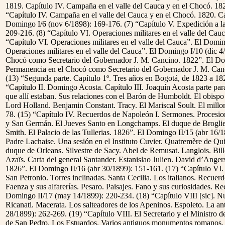
1819. Capítulo IV. Campaña en el valle del Cauca y en el Chocó. 18
“Capítulo IV. Campaña en el valle del Cauca y en el Chocó. 1820. Cap
Domingo I/6 (nov 6/1898): 169-176. (7) “Capítulo V. Expedición a la
209-216. (8) “Capítulo VI. Operaciones militares en el valle del Cau
“Capítulo VI. Operaciones militares en el valle del Cauca”. El Domi
Operaciones militares en el valle del Cauca”. El Domingo I/10 (dic 4
Chocó como Secretario del Gobernador J. M. Cancino. 1822”. El Dom
Permanencia en el Chocó como Secretario del Gobernador J. M. Canc
(13) “Segunda parte. Capítulo 1º. Tres años en Bogotá, de 1823 a 18
“Capítulo II. Domingo Acosta. Capítulo III. Joaquín Acosta parte par
que allí estaban. Sus relaciones con el Barón de Humboldt. El obispo
Lord Holland. Benjamin Constant. Tracy. El Mariscal Soult. El mill
78. (15) “Capítulo IV. Recuerdos de Napoleón I. Sermones. Procesion
y San Germán. El Jueves Santo en Longchamps. El duque de Broglie. 
Smith. El Palacio de las Tullerias. 1826”. El Domingo II/15 (abr 16/
Padre Lachaise. Una sesión en el Instituto Cuvier. Quatremère de Qui
duque de Orleans. Silvestre de Sacy. Abel de Remusat. Langlois. Bil
Azaïs. Carta del general Santander. Estanislao Julien. David d’Angers
1826”. El Domingo II/16 (abr 30/1899): 151-161. (17) “Capítulo VI. Vi
San Petronio. Torres inclinadas. Santa Cecilia. Los italianos. Recu
Faenza y sus alfarerías. Pesaro. Paisajes. Fano y sus curiosidades. R
Domingo II/17 (may 14/1899): 220-234. (18) “Capítulo VIII [sic]. Nu
Ricanati. Macerata. Los salteadores de los Apeninos. Espoleto. La 
28/1899): 262-269. (19) “Capítulo VIII. El Secretario y el Ministro 
de San Pedro. Los Estuardos. Varios antiguos monumentos romanos. 