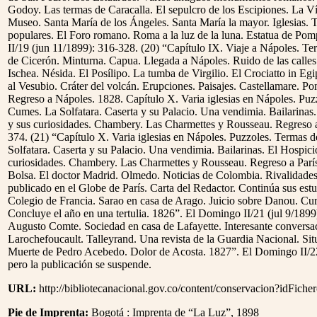
Godoy. Las termas de Caracalla. El sepulcro de los Escipiones. La V
Museo. Santa María de los Ángeles. Santa María la mayor. Iglesias. 
populares. El Foro romano. Roma a la luz de la luna. Estatua de P
II/19 (jun 11/1899): 316-328. (20) “Capítulo IX. Viaje a Nápoles. Te
de Cicerón. Minturna. Capua. Llegada a Nápoles. Ruido de las calles
Ischea. Nésida. El Posílipo. La tumba de Virgilio. El Crociatto in Eg
al Vesubio. Cráter del volcán. Erupciones. Paisajes. Castellamare. 
Regreso a Nápoles. 1828. Capítulo X. Varia iglesias en Nápoles. Puz
Cumes. La Solfatara. Caserta y su Palacio. Una vendimia. Bailarinas
y sus curiosidades. Chambery. Las Charmettes y Rousseau. Regreso a
374. (21) “Capítulo X. Varia iglesias en Nápoles. Puzzoles. Termas 
Solfatara. Caserta y su Palacio. Una vendimia. Bailarinas. El Hospic
curiosidades. Chambery. Las Charmettes y Rousseau. Regreso a París.
Bolsa. El doctor Madrid. Olmedo. Noticias de Colombia. Rivalidades e
publicado en el Globe de París. Carta del Redactor. Continúa sus estu
Colegio de Francia. Sarao en casa de Arago. Juicio sobre Danou. Curs
Concluye el año en una tertulia. 1826”. El Domingo II/21 (jul 9/1899
Augusto Comte. Sociedad en casa de Lafayette. Interesante convers
Larochefoucault. Talleyrand. Una revista de la Guardia Nacional. Sit
Muerte de Pedro Acebedo. Dolor de Acosta. 1827”. El Domingo II/2
pero la publicación se suspende.
URL:
http://bibliotecanacional.gov.co/content/conservacion?idFich
Pie de Imprenta:
Bogotá : Imprenta de “La Luz”, 1898