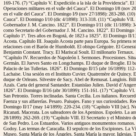
169-176. (7) “Capítulo V. Expedición a la isla de la Providencia”. E
Operaciones militares en el valle del Cauca”. El Domingo I/8 (nov 20
en el valle del Cauca”. El Domingo I/9 (nov 27/1898): 283-288. (10) 
Cauca”. El Domingo I/10 (dic 4/1898): 313-318. (11) “Capítulo VII.
Gobernador J. M. Cancino. 1822”. El Domingo I/11 (dic 11/1898): 3
como Secretario del Gobernador J. M. Cancino. 1822”. El Domingo I
Capítulo 1º. Tres años en Bogotá, de 1823 a 1825”. El Domingo II/1
Acosta. Capítulo III. Joaquín Acosta parte para Europa. Su primera re
relaciones con el Barón de Humboldt. El obispo Grégoire. El Genera
Benjamin Constant. Tracy. El Mariscal Soult. El millonario Ternaux.
“Capítulo IV. Recuerdos de Napoleón I. Sermones. Procesiones. Situa
Germán. El Jueves Santo en Longchamps. El duque de Broglie. El bar
Palacio de las Tullerias. 1826”. El Domingo II/15 (abr 16/1899): 112
Lachaise. Una sesión en el Instituto Cuvier. Quatremère de Quincy. E
duque de Orleans. Silvestre de Sacy. Abel de Remusat. Langlois. Bil
Azaïs. Carta del general Santander. Estanislao Julien. David d’Angers
1826”. El Domingo II/16 (abr 30/1899): 151-161. (17) “Capítulo VI. Vi
San Petronio. Torres inclinadas. Santa Cecilia. Los italianos. Recu
Faenza y sus alfarerías. Pesaro. Paisajes. Fano y sus curiosidades. R
Domingo II/17 (may 14/1899): 220-234. (18) “Capítulo VIII [sic]. Nu
Ricanati. Macerata. Los salteadores de los Apeninos. Espoleto. La 
28/1899): 262-269. (19) “Capítulo VIII. El Secretario y el Ministro 
de San Pedro. Los Estuardos. Varios antiguos monumentos romanos. 
Godoy. Las termas de Caracalla. El sepulcro de los Escipiones. La V
Museo. Santa María de los Ángeles. Santa María la mayor. Iglesias. 