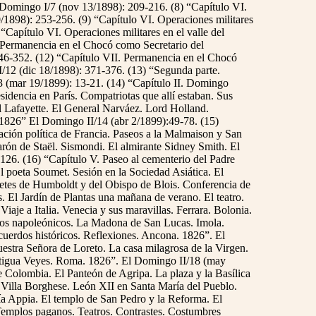
l Domingo I/7 (nov 13/1898): 209-216. (8) “Capítulo VI.
/1898): 253-256. (9) “Capítulo VI. Operaciones militares
“Capítulo VI. Operaciones militares en el valle del
 Permanencia en el Chocó como Secretario del
46-352. (12) “Capítulo VII. Permanencia en el Chocó
/12 (dic 18/1898): 371-376. (13) “Segunda parte.
3 (mar 19/1899): 13-21. (14) “Capítulo II. Domingo
sidencia en París. Compatriotas que allí estaban. Sus
l Lafayette. El General Narváez. Lord Holland.
 1826” El Domingo II/14 (abr 2/1899):49-78. (15)
ción política de Francia. Paseos a la Malmaison y San
ón de Staël. Sismondi. El almirante Sidney Smith. El
-126. (16) “Capítulo V. Paseo al cementerio del Padre
l poeta Soumet. Sesión en la Sociedad Asiática. El
letes de Humboldt y del Obispo de Blois. Conferencia de
. El Jardín de Plantas una mañana de verano. El teatro.
aje a Italia. Venecia y sus maravillas. Ferrara. Bolonia.
erdos napoleónicos. La Madona de San Lucas. Imola.
ecuerdos históricos. Reflexiones. Ancona. 1826”. El
estra Señora de Loreto. La casa milagrosa de la Virgen.
antigua Veyes. Roma. 1826”. El Domingo II/18 (may
de Colombia. El Panteón de Agripa. La plaza y la Basílica
Villa Borghese. León XII en Santa María del Pueblo.
ía Appia. El templo de San Pedro y la Reforma. El
Templos paganos. Teatros. Contrastes. Costumbres