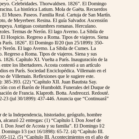
ompeyo. Celebridades. Thorwaldsen. 1826”. El Domingo
rracina. La histórica Latium. Mola de Gaëta. Recuerdos
. El Museo. Paseos. Familia Real. Cartuja de San Martín.
ipto, de Meyerbeer. Resina. El guía Salvador. Ascensión
Pompeya. Antiguas costumbres romanas. Herculano.
zoles. Termas de Nerón. El lago Averno. La Sibila de
. El Hospicio. Regreso a Roma. Tipos de viajeros. Siena
 París. 1826”. El Domingo II/20 (jun 25/1899): 350-
de Nerón. El lago Averno. La Sibila de Cumes. La
io. Regreso a Roma. Tipos de viajeros. Siena y sus
 1826. Capítulo XI. Vuelta a París. Inauguración de la
ntre los libertadores. Acosta contestó a un artículo
dios en París. Sociedad Enciclopédica. Villemain en el
o de Villemain. Reflexiones que le sugiere este.
): 385-393. (22) “Capítulo XII. Juan Bautista Say.
ación con el Barón de Humboldt. Funerales del Duque de
uación de Francia. Klaproth. Botta. Andreozzi. Redouté.
2-23 (jul 30/1899): 437-446. Anuncia que “Continuará”
r de la Independencia, historiador, geógrafo, hombre
a, alcanzó 22 entregas: (1) “Capítulo I. Don Josef de
o I. Don Josef de Acosta y su familia”. El Domingo I/2
l Domingo I/3 (oct 16/1898): 65-72. (4) “Capítulo III.
05-112. (5) “Capítulo III. Acontecimientos en el año de