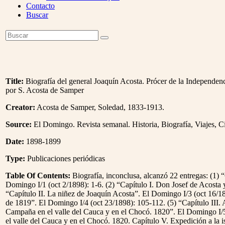
Contacto
Buscar
Open
Buscar
Enviar
Mobile
Menu
Title:
Biografía del general Joaquín Acosta. Prócer de la Independenci
por S. Acosta de Samper
Creator:
Acosta de Samper, Soledad, 1833-1913.
Source:
El Domingo. Revista semanal. Historia, Biografía, Viajes, Ci
Date:
1898-1899
Type:
Publicaciones periódicas
Table Of Contents:
Biografía, inconclusa, alcanzó 22 entregas: (1) “
Domingo I/1 (oct 2/1898): 1-6. (2) “Capítulo I. Don Josef de Acosta y
“Capítulo II. La niñez de Joaquín Acosta”. El Domingo I/3 (oct 16/18
de 1819”. El Domingo I/4 (oct 23/1898): 105-112. (5) “Capítulo III. 
Campaña en el valle del Cauca y en el Chocó. 1820”. El Domingo I/
el valle del Cauca y en el Chocó. 1820. Capítulo V. Expedición a la 