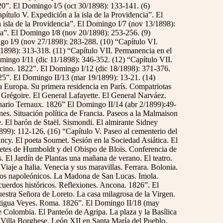
20”. El Domingo I/5 (oct 30/1898): 133-141. (6)
ítulo V. Expedición a la isla de la Providencia”. El
 isla de la Providencia”. El Domingo I/7 (nov 13/1898):
ca”. El Domingo I/8 (nov 20/1898): 253-256. (9)
ngo I/9 (nov 27/1898): 283-288. (10) “Capítulo VI.
/1898): 313-318. (11) “Capítulo VII. Permanencia en el
ingo I/11 (dic 11/1898): 346-352. (12) “Capítulo VII.
ino. 1822”. El Domingo I/12 (dic 18/1898): 371-376.
25”. El Domingo II/13 (mar 19/1899): 13-21. (14)
a Europa. Su primera residencia en París. Compatriotas
 Grégoire. El General Lafayette. El General Narváez.
onario Ternaux. 1826” El Domingo II/14 (abr 2/1899):49-
es. Situación política de Francia. Paseos a la Malmaison
El barón de Staël. Sismondi. El almirante Sidney
1899): 112-126. (16) “Capítulo V. Paseo al cementerio del
ncy. El poeta Soumet. Sesión en la Sociedad Asiática. El
letes de Humboldt y del Obispo de Blois. Conferencia de
. El Jardín de Plantas una mañana de verano. El teatro.
aje a Italia. Venecia y sus maravillas. Ferrara. Bolonia.
erdos napoleónicos. La Madona de San Lucas. Imola.
ecuerdos históricos. Reflexiones. Ancona. 1826”. El
estra Señora de Loreto. La casa milagrosa de la Virgen.
antigua Veyes. Roma. 1826”. El Domingo II/18 (may
de Colombia. El Panteón de Agripa. La plaza y la Basílica
Villa Borghese. León XII en Santa María del Pueblo.