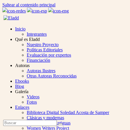
Saltear al contenido principal
Inicio
Integrantes
Qué es Eladd
Nuestro Proyecto
Políticas Editoriales
Evaluación por expertos
Financiación
Autoras
Autoras Ilustres
Otras Autoras Reconocidas
Ebooks
Blog
Galería
Videos
Fotos
Enlaces
Biblioteca Digital Soledad Acosta de Samper
Clásicas y modernas
Open
Buscar
Colección Las Antiguas
Enviar
Mobile
Women Writers Project