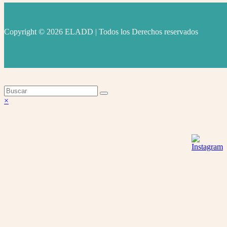
Copyright © 2026 ELADD | Todos los Derechos reservados
facebook
instagram
youtube
Volver
×
arriba