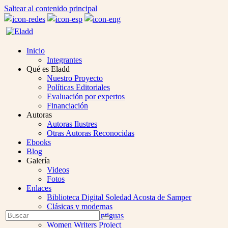
Saltear al contenido principal
Inicio
Integrantes
Qué es Eladd
Nuestro Proyecto
Políticas Editoriales
Evaluación por expertos
Financiación
Autoras
Autoras Ilustres
Otras Autoras Reconocidas
Ebooks
Blog
Galería
Videos
Fotos
Enlaces
Biblioteca Digital Soledad Acosta de Samper
Clásicas y modernas
Open
Buscar
Colección Las Antiguas
Enviar
Mobile
Women Writers Project