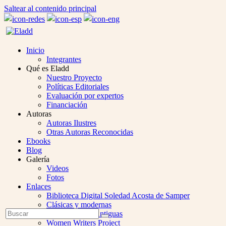
Saltear al contenido principal
Inicio
Integrantes
Qué es Eladd
Nuestro Proyecto
Políticas Editoriales
Evaluación por expertos
Financiación
Autoras
Autoras Ilustres
Otras Autoras Reconocidas
Ebooks
Blog
Galería
Videos
Fotos
Enlaces
Biblioteca Digital Soledad Acosta de Samper
Clásicas y modernas
Open
Buscar
Colección Las Antiguas
Enviar
Mobile
Women Writers Project