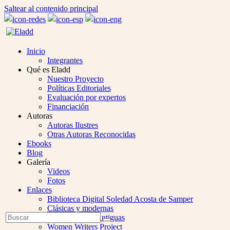
Saltear al contenido principal
Inicio
Integrantes
Qué es Eladd
Nuestro Proyecto
Políticas Editoriales
Evaluación por expertos
Financiación
Autoras
Autoras Ilustres
Otras Autoras Reconocidas
Ebooks
Blog
Galería
Videos
Fotos
Enlaces
Biblioteca Digital Soledad Acosta de Samper
Clásicas y modernas
Open
Buscar
Colección Las Antiguas
Enviar
Mobile
Women Writers Project