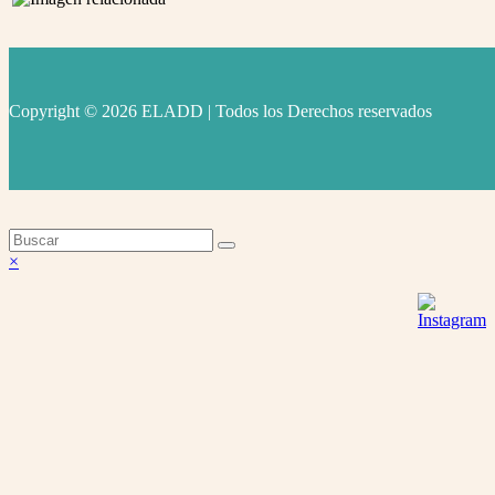
Copyright © 2026 ELADD | Todos los Derechos reservados
facebook
instagram
youtube
Volver
×
arriba