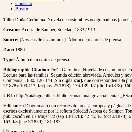
Menu
Contacto
Buscar
Title:
Doña Gerónima. Novela de costumbres neogranadinas [con G
Creator:
Acosta de Samper, Soledad, 1833-1913.
Source:
[Novelas de costumbres]. Álbum de recortes de prensa
Date:
1880
Type:
Álbum de recortes de prensa
Bibliographic Citation:
Doña Gerónima. Novela de costumbres neogr
Lectura para las familias. Segunda edición abreviada. Artículos y no
Compañía, 1880. 120-144 [Sin digitalizar], que corresponden a la publ
5/1878): 109-113; I/6 (nov 25/1878): 136-139; I/7 (dic 15/1878): 16
URL:
http://catalogoenlinea.bibliotecanacional.gov.co/client/es_ES/
Ediciones:
Diagramado con recortes de prensa europea y páginas de l
escritos exclusivamente por la señora Soledad Acosta de Samper. Tom
publicación en La Mujer I/2 (sep 18/1878): 42-45; I/3 (oct 3/1878): 6
163; I/8 (ene 5/1879): 181-187.