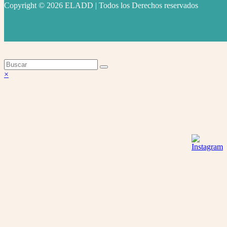
Copyright © 2026 ELADD | Todos los Derechos reservados
facebook
instagram
youtube
Volver
×
arriba