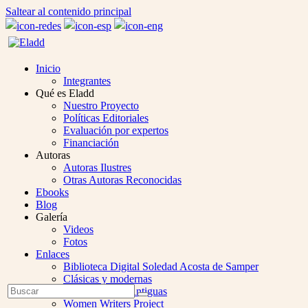
Saltear al contenido principal
Inicio
Integrantes
Qué es Eladd
Nuestro Proyecto
Políticas Editoriales
Evaluación por expertos
Financiación
Autoras
Autoras Ilustres
Otras Autoras Reconocidas
Ebooks
Blog
Galería
Videos
Fotos
Enlaces
Biblioteca Digital Soledad Acosta de Samper
Clásicas y modernas
Open
Buscar
Colección Las Antiguas
Enviar
Mobile
Women Writers Project