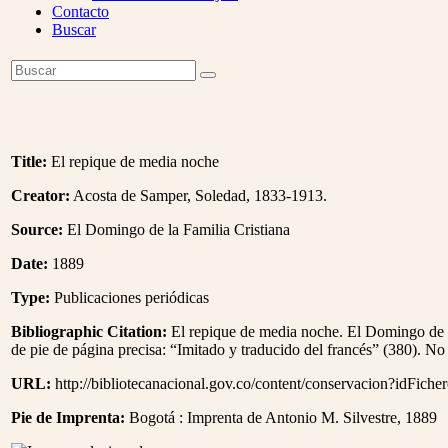
Contacto
Buscar
Open
Buscar
Enviar
Mobile
Menu
Title:
El repique de media noche
Creator:
Acosta de Samper, Soledad, 1833-1913.
Source:
El Domingo de la Familia Cristiana
Date:
1889
Type:
Publicaciones periódicas
Bibliographic Citation:
El repique de media noche. El Domingo de la
de pie de página precisa: “Imitado y traducido del francés” (380). No c
URL:
http://bibliotecanacional.gov.co/content/conservacion?idFich
Pie de Imprenta:
Bogotá : Imprenta de Antonio M. Silvestre, 1889