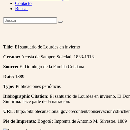
Contacto
Buscar
Open
Buscar
Enviar
Mobile
Menu
Title:
El santuario de Lourdes en invierno
Creator:
Acosta de Samper, Soledad, 1833-1913.
Source:
El Domingo de la Familia Cristiana
Date:
1889
Type:
Publicaciones periódicas
Bibliographic Citation:
El santuario de Lourdes en invierno. El Dom
Sin firma: hace parte de la narración.
URL:
http://bibliotecanacional.gov.co/content/conservacion?idFich
Pie de Imprenta:
Bogotá : Imprenta de Antonio M. Silvestre, 1889