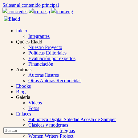
Saltear al contenido principal
Inicio
Integrantes
Qué es Eladd
Nuestro Proyecto
Políticas Editoriales
Evaluación por expertos
Financiación
Autoras
Autoras Ilustres
Otras Autoras Reconocidas
Ebooks
Blog
Galería
Videos
Fotos
Enlaces
Biblioteca Digital Soledad Acosta de Samper
Clásicas y modernas
Open
Buscar
Colección Las Antiguas
Enviar
Mobile
Women Writers Project