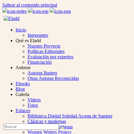
Saltear al contenido principal
Inicio
Integrantes
Qué es Eladd
Nuestro Proyecto
Políticas Editoriales
Evaluación por expertos
Financiación
Autoras
Autoras Ilustres
Otras Autoras Reconocidas
Ebooks
Blog
Galería
Videos
Fotos
Enlaces
Biblioteca Digital Soledad Acosta de Samper
Clásicas y modernas
Open
Buscar
Colección Las Antiguas
Enviar
Mobile
Women Writers Project