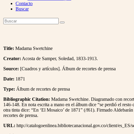
Contacto
Buscar
Open
Buscar
Enviar
Mobile
Menu
Title:
Madama Swetchine
Creator:
Acosta de Samper, Soledad, 1833-1913.
Source:
[Cuadros y artículos]. Álbum de recortes de prensa
Date:
1871
Type:
Álbum de recortes de prensa
Bibliographic Citation:
Madama Swetchine. Diagramado con recortes
146-148. En nota escrita a mano en el álbum dice “se perdió el resto d
otra tinta dice: “En ‘El Mosaico’ de 1871” (/f61). Firmado Aldebarán
recortes de prensa.
URL:
http://catalogoenlinea.bibliotecanacional.gov.co/client/es_ES/