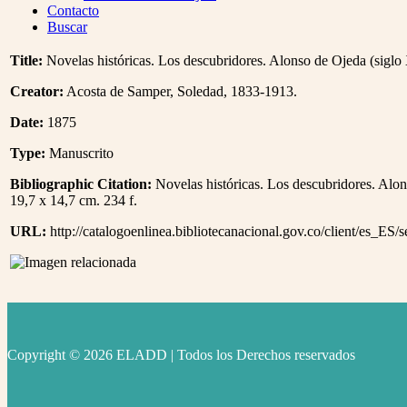
Menu
Contacto
Buscar
Title:
Novelas históricas. Los descubridores. Alonso de Ojeda (siglo
Creator:
Acosta de Samper, Soledad, 1833-1913.
Date:
1875
Type:
Manuscrito
Bibliographic Citation:
Novelas históricas. Los descubridores. Alon
19,7 x 14,7 cm. 234 f.
URL:
http://catalogoenlinea.bibliotecanacional.gov.co/client/es_ES/
Copyright © 2026 ELADD | Todos los Derechos reservados
facebook
instagram
youtube