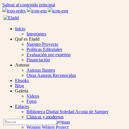
Saltear al contenido principal
Inicio
Integrantes
Qué es Eladd
Nuestro Proyecto
Políticas Editoriales
Evaluación por expertos
Financiación
Autoras
Autoras Ilustres
Otras Autoras Reconocidas
Ebooks
Blog
Galería
Videos
Fotos
Enlaces
Biblioteca Digital Soledad Acosta de Samper
Clásicas y modernas
Open
Buscar
Colección Las Antiguas
Enviar
Mobile
Women Writers Project