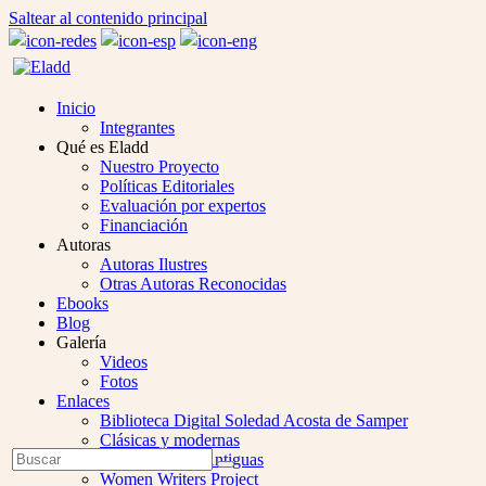
Saltear al contenido principal
Inicio
Integrantes
Qué es Eladd
Nuestro Proyecto
Políticas Editoriales
Evaluación por expertos
Financiación
Autoras
Autoras Ilustres
Otras Autoras Reconocidas
Ebooks
Blog
Galería
Videos
Fotos
Enlaces
Biblioteca Digital Soledad Acosta de Samper
Clásicas y modernas
Open
Buscar
Colección Las Antiguas
Enviar
Mobile
Women Writers Project