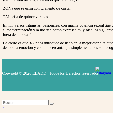
ZONa que se eriza con tu aliento de cristal
TALbrisa de quince veranos.
En fin, versos intimistas, pasionales, con mucha potencia sexual que d
autodeterminación y la libertad como expresan muy bien los siguiente
fuera de tu boca.”
Lo cierto es que
180º
nos introduce de lleno en la mejor escritura au
de lado la emoción y con una cercanía que simplemente nos sobrecoge
Copyright © 2026 ELADD | Todos los Derechos reservados
facebook
instagram
youtube
Volver
×
arriba