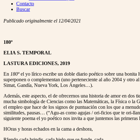
Menu
Contacto
Buscar
Publicado originalmente el 12/04/2021
180º
ELIA S. TEMPORAL
LASTURA EDICIONES, 2019
En
180º
el yo lírico escribe un doble diario poético sobre una bon
superponen o complementan (uno perteneciente al año 2004 y otro al 2
Simat, Gandía, Nueva York, Los Ángeles…).
Además, este aspecto, el de ofrecernos una historia de amor en dos tie
mucha simbología de Ciencias como las Matemáticas, la Física o la Geo
el empleo que hace de los signos de puntuación con los que a menudo j
similitudes, pausas… (“Agu-as como agujas / ori-ficios que te ori-llan
siguiente poema el yo poético nos invita a que juntemos las primera
HOras y horas echados en la cama a deshora,
RIendo cada brindis, cada hielo que se funde, cada