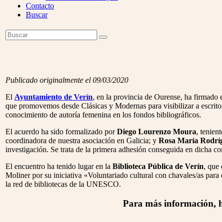
Contacto
Buscar
Open
Buscar
Enviar
Mobile
Menu
Publicado originalmente el 09/03/2020
El
Ayuntamiento de Verín
, en la provincia de Ourense, ha firmado
que promovemos desde Clásicas y Modernas para visibilizar a escritor
conocimiento de autoría femenina en los fondos bibliográficos.
El acuerdo ha sido formalizado por
Diego Lourenzo Moura
, tenien
coordinadora de nuestra asociación en Galicia; y
Rosa María Rodrí
investigación. Se trata de la primera adhesión conseguida en dicha 
El encuentro ha tenido lugar en la
Biblioteca Pública de Verín
, que
Moliner por su iniciativa «Voluntariado cultural con chavales/as para
la red de bibliotecas de la UNESCO.
Para más información, h