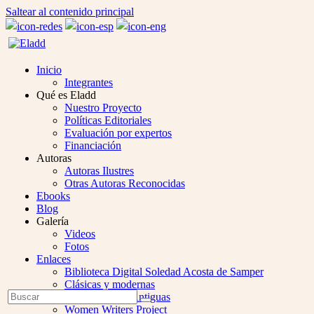
Saltear al contenido principal
Inicio
Integrantes
Qué es Eladd
Nuestro Proyecto
Políticas Editoriales
Evaluación por expertos
Financiación
Autoras
Autoras Ilustres
Otras Autoras Reconocidas
Ebooks
Blog
Galería
Videos
Fotos
Enlaces
Biblioteca Digital Soledad Acosta de Samper
Clásicas y modernas
Open
Buscar
Colección Las Antiguas
Enviar
Mobile
Women Writers Project