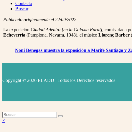
Menu
Contacto
Buscar
Publicado originalmente el 22/09/2022
La exposición
Ciudad Adentro [en la Galaxia Rural]
, comisariada p
Echeverría
(Pamplona, Navarra, 1948), el músico
Llorenç Barber
(
Noni Benegas muestra la exposición a Marifé Santiago y 
Copyright © 2026 ELADD | Todos los Derechos reservados
facebook
instagram
youtube
Volver
×
arriba