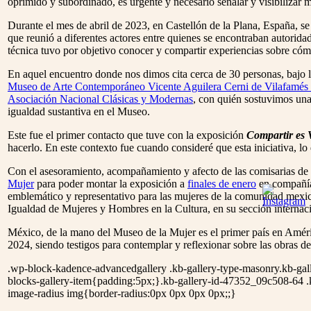
oprimido y subordinado, es urgente y necesario señalar y visibilizar m
Durante el mes de abril de 2023, en Castellón de la Plana, España, s
que reunió a diferentes actores entre quienes se encontraban autorida
técnica tuvo por objetivo conocer y compartir experiencias sobre cómo
En aquel encuentro donde nos dimos cita cerca de 30 personas, bajo la
Museo de Arte Contemporáneo Vicente Aguilera Cerni de Vilafa
Asociación Nacional Clásicas y Modernas
, con quién sostuvimos una 
igualdad sustantiva en el Museo.
Este fue el primer contacto que tuve con la exposición
Compartir es V
hacerlo. En este contexto fue cuando consideré que esta iniciativa, l
Con el asesoramiento, acompañamiento y afecto de las comisarias de
Mujer
para poder montar la exposición a
finales de enero
en compañía 
emblemático y representativo para las mujeres de la comunidad mexica
Igualdad de Mujeres y Hombres en la Cultura, en su sección internaci
México, de la mano del Museo de la Mujer es el primer país en Améric
2024, siendo testigos para contemplar y reflexionar sobre las obras de
.wp-block-kadence-advancedgallery .kb-gallery-type-masonry.kb-ga
blocks-gallery-item{padding:5px;}.kb-gallery-id-47352_09c508-64 .k
image-radius img{border-radius:0px 0px 0px 0px;;}