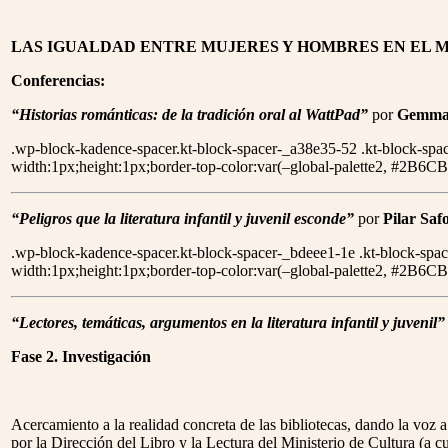
LAS IGUALDAD ENTRE MUJERES Y HOMBRES EN EL M
Conferencias:
“Historias románticas: de la tradición oral al WattPad”
por
Gemma
.wp-block-kadence-spacer.kt-block-spacer-_a38e35-52 .kt-block-spa
width:1px;height:1px;border-top-color:var(–global-palette2, #2B6CB
“Peligros que la literatura infantil y juvenil esconde”
por
Pilar Saf
.wp-block-kadence-spacer.kt-block-spacer-_bdeee1-1e .kt-block-spac
width:1px;height:1px;border-top-color:var(–global-palette2, #2B6CB
“Lectores, temáticas, argumentos en la literatura infantil y juvenil
Fase 2. Investigación
Acercamiento a la realidad concreta de las bibliotecas, dando la voz a 
por la Dirección del Libro y la Lectura del Ministerio de Cultura (a