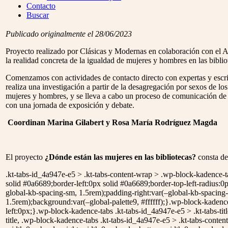
Menu
Contacto
Buscar
Publicado originalmente el 28/06/2023
Proyecto realizado por Clásicas y Modernas en colaboración con el A
la realidad concreta de la igualdad de mujeres y hombres en las biblio
Comenzamos con actividades de contacto directo con expertas y escritor
realiza una investigación a partir de la desagregación por sexos de los 
mujeres y hombres, y se lleva a cabo un proceso de comunicación de b
con una jornada de exposición y debate.
Coordinan Marina Gilabert y Rosa María Rodríguez Magda
El proyecto
¿Dónde están las mujeres en las bibliotecas?
consta de
.kt-tabs-id_4a947e-e5 > .kt-tabs-content-wrap > .wp-block-kadence-
solid #0a6689;border-left:0px solid #0a6689;border-top-left-radius:0
global-kb-spacing-sm, 1.5rem);padding-right:var(–global-kb-spacing
1.5rem);background:var(–global-palette9, #ffffff);}.wp-block-kadence
left:0px;}.wp-block-kadence-tabs .kt-tabs-id_4a947e-e5 > .kt-tabs-title-
title, .wp-block-kadence-tabs .kt-tabs-id_4a947e-e5 > .kt-tabs-content