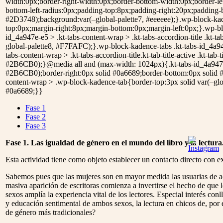
width:0px;border-right-width:0px;border-bottom-width:0px;border-left
bottom-left-radius:0px;padding-top:8px;padding-right:20px;padding-bo
#2D3748);background:var(–global-palette7, #eeeeee);}.wp-block-kadenc
top:0px;margin-right:8px;margin-bottom:0px;margin-left:0px;}.wp-block-
id_4a947e-e5 > .kt-tabs-content-wrap > .kt-tabs-accordion-title .kt-t
global-palette8, #F7FAFC);}.wp-block-kadence-tabs .kt-tabs-id_4a947e-e5
tabs-content-wrap > .kt-tabs-accordion-title.kt-tab-title-active .kt-tab
#2B6CB0);}@media all and (max-width: 1024px){.kt-tabs-id_4a947e-e
#2B6CB0);border-right:0px solid #0a6689;border-bottom:0px solid #
content-wrap > .wp-block-kadence-tab{border-top:3px solid var(–glo
#0a6689;}}
Fase 1
Fase 2
Fase 3
Fase 1.
Las igualdad de género en el mundo del libro y la lectura
Esta actividad tiene como objeto establecer un contacto directo con exp
Sabemos pues que las mujeres son en mayor medida las usuarias de ac
masiva aparición de escritoras comienza a invertirse el hecho de que
sexos amplía la experiencia vital de los lectores. Especial interés conl
y educación sentimental de ambos sexos, la lectura en chicos de, por 
de género más tradicionales?