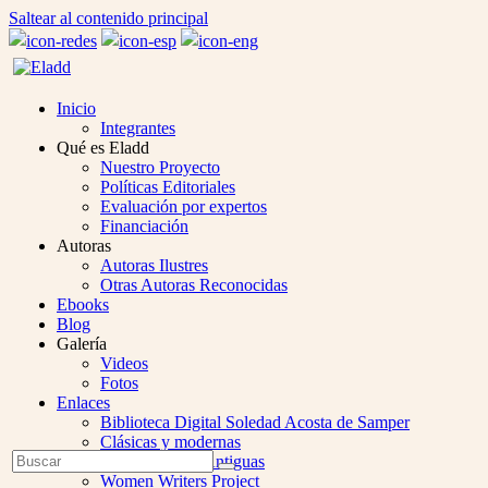
Saltear al contenido principal
Inicio
Integrantes
Qué es Eladd
Nuestro Proyecto
Políticas Editoriales
Evaluación por expertos
Financiación
Autoras
Autoras Ilustres
Otras Autoras Reconocidas
Ebooks
Blog
Galería
Videos
Fotos
Enlaces
Biblioteca Digital Soledad Acosta de Samper
Clásicas y modernas
Open
Buscar
Colección Las Antiguas
Enviar
Mobile
Women Writers Project