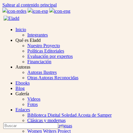
Saltear al contenido principal
Inicio
Integrantes
Qué es Eladd
Nuestro Proyecto
Políticas Editoriales
Evaluación por expertos
Financiación
Autoras
Autoras Ilustres
Otras Autoras Reconocidas
Ebooks
Blog
Galería
Videos
Fotos
Enlaces
Biblioteca Digital Soledad Acosta de Samper
Clásicas y modernas
Open
Buscar
Colección Las Antiguas
Enviar
Mobile
Women Writers Project