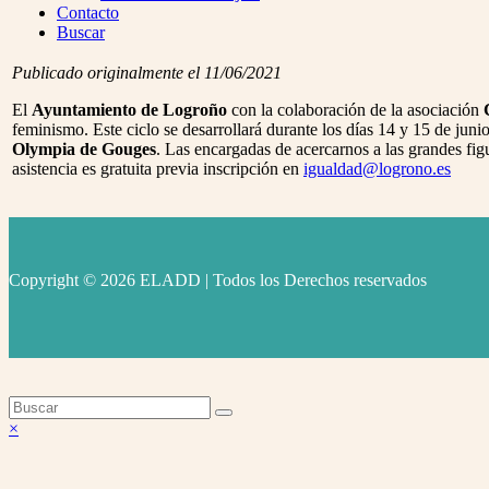
Menu
Contacto
Buscar
Publicado originalmente el 11/06/2021
El
Ayuntamiento de Logroño
con la colaboración de la asociación
C
feminismo. Este ciclo se desarrollará durante los días 14 y 15 de jun
Olympia de Gouges
. Las encargadas de acercarnos a las grandes fig
asistencia es gratuita previa inscripción en
igualdad@logrono.es
Copyright © 2026 ELADD | Todos los Derechos reservados
facebook
instagram
youtube
Volver
×
arriba