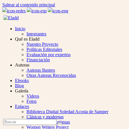
Saltear al contenido principal
Inicio
Integrantes
Qué es Eladd
Nuestro Proyecto
Políticas Editoriales
Evaluación por expertos
Financiación
Autoras
Autoras Ilustres
Otras Autoras Reconocidas
Ebooks
Blog
Galería
Videos
Fotos
Enlaces
Biblioteca Digital Soledad Acosta de Samper
Clásicas y modernas
Open
Buscar
Colección Las Antiguas
Enviar
Mobile
Women Writers Project