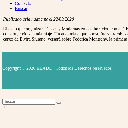
Menu
Contacto
Buscar
Publicado originalmente el 22/09/2020
El ciclo que organiza Clásicas y Modernas en colaboración con el CEP
construyendo su andamiaje. Un andamiaje que por su fuerza y robuste
cargo de Elvira Siurana, versará sobre Federica Montseny, la primera 
Copyright © 2026 ELADD | Todos los Derechos reservados
facebook
instagram
youtube
Volver
×
arriba