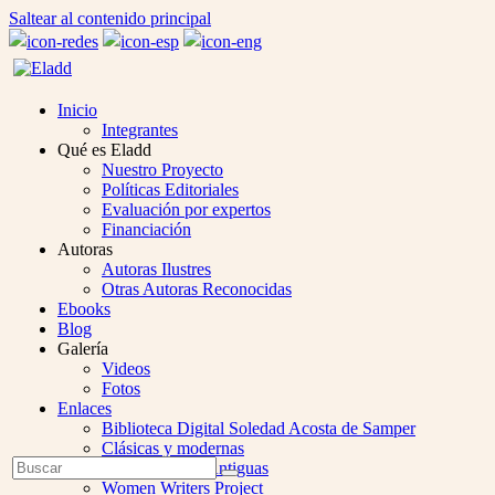
Saltear al contenido principal
Inicio
Integrantes
Qué es Eladd
Nuestro Proyecto
Políticas Editoriales
Evaluación por expertos
Financiación
Autoras
Autoras Ilustres
Otras Autoras Reconocidas
Ebooks
Blog
Galería
Videos
Fotos
Enlaces
Biblioteca Digital Soledad Acosta de Samper
Clásicas y modernas
Open
Buscar
Colección Las Antiguas
Enviar
Mobile
Women Writers Project