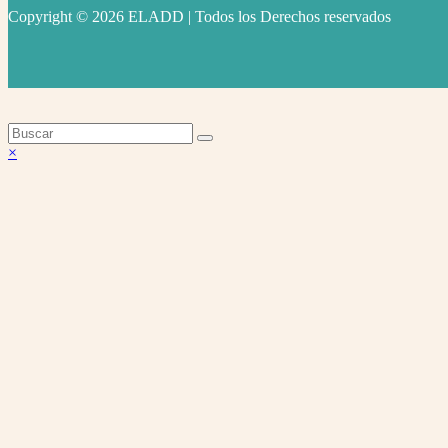
Copyright © 2026 ELADD | Todos los Derechos reservados
facebook
instagram
youtube
Volver
×
arriba