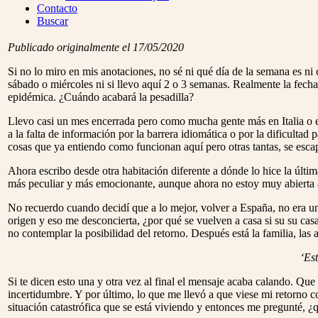
Menu
Contacto
Buscar
Publicado originalmente el 17/05/2020
Si no lo miro en mis anotaciones, no sé ni qué día de la semana es ni
sábado o miércoles ni si llevo aquí 2 o 3 semanas. Realmente la fecha q
epidémica. ¿Cuándo acabará la pesadilla?
Llevo casi un mes encerrada pero como mucha gente más en Italia o e
a la falta de información por la barrera idiomática o por la dificultad
cosas que ya entiendo como funcionan aquí pero otras tantas, se esc
Ahora escribo desde otra habitación diferente a dónde lo hice la últ
más peculiar y más emocionante, aunque ahora no estoy muy abierta 
No recuerdo cuando decidí que a lo mejor, volver a España, no era una
origen y eso me desconcierta, ¿por qué se vuelven a casa si su su ca
no contemplar la posibilidad del retorno. Después está la familia, las
‘Es
Si te dicen esto una y otra vez al final el mensaje acaba calando. Q
incertidumbre. Y por último, lo que me llevó a que viese mi retorn
situación catastrófica que se está viviendo y entonces me pregunté, 