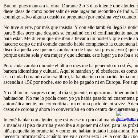
Bueno, pues manos a la obra. Durante 2 o 3 días intenté que alguien d
diese ideas de como poder salir de este lugar tan recóndito de India.
conmigo salvo alguna ocasión a preguntar (por enésima vez) cuando h
No tuve suerte, por más que insistía. Y con ello también llegó la not
para 5 días pero que después se empalmó con el confinamiento nacion
para estar. Me dijeron que me iban a llevar a un hostel y que desde a
hacerse cargo de mi comida cuando había completado la cuarentena i
discutí aquella vez que nos cambiaron de lugar sin previo aviso) qu
porque estaba sola y era mujer y que además, este lugar ya no iba a s
Pero cada cambio durante el último mes me ha generado un estrés, un 
barrera idiomática y cultural. Aquí te mandan y tú obedeces, es como 
esta ciudad (cuando aún era libre), la habitación compartida tenía un
ascendía a 15€ por noche, eso no lo he pagado ni en Europa. Por sup
Y cuál fue mi sorpresa que, al día siguiente, empezaron a traer ambu
habitación. No me lo podía creer, yo ya había pasado mi cuarentena pod
automáticamente, me convertiría a mí en una paciente, otra vez. Ademá
casos de corona y ahora lo convertirían en otro centro de cuarentena y
Intenté hablar con alguien que estuviese un poco al mando, el médic
a mandar al piso de arriba y eso iba a suponer mi cárcel para las próx
niña pequeña ignorante tal y como me habían tratado hasta ahora. Final
necesito información: ¿cuánto me va a costar esto? ¿y la comida? ¿p