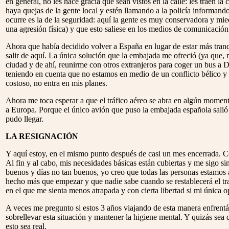
en general, no les hace gracia que sean vistos en la calle: les traen 
haya quejas de la gente local y estén llamando a la policía informand
ocurre es la de la seguridad: aquí la gente es muy conservadora y mi
una agresión física) y que esto saliese en los medios de comunicación
Ahora que había decidido volver a España en lugar de estar más tranq
salir de aquí. La única solución que la embajada me ofreció (ya que, 
ciudad y de ahí, reunirme con otros extranjeros para coger un bus a 
teniendo en cuenta que no estamos en medio de un conflicto bélico y q
costoso, no entra en mis planes.
Ahora me toca esperar a que el tráfico aéreo se abra en algún moment
a Europa. Porque el único avión que puso la embajada española salió e
pudo llegar.
LA RESIGNACIÓN
Y aquí estoy, en el mismo punto después de casi un mes encerrada. Con
Al fin y al cabo, mis necesidades básicas están cubiertas y me sigo s
buenos y días no tan buenos, yo creo que todas las personas estamos 
hecho más que empezar y que nadie sabe cuando se restablecerá el tr
en el que me sienta menos atrapada y con cierta libertad si mi única 
A veces me pregunto si estos 3 años viajando de esta manera enfrent
sobrellevar esta situación y mantener la higiene mental. Y quizás sea 
esto sea real.