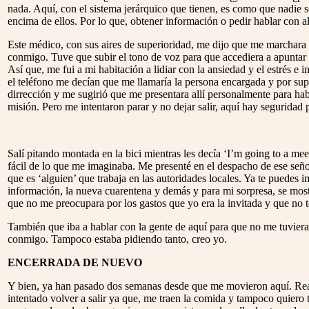
nada. Aquí, con el sistema jerárquico que tienen, es como que nadie s
encima de ellos. Por lo que, obtener información o pedir hablar con a
Este médico, con sus aires de superioridad, me dijo que me marchara 
conmigo. Tuve que subir el tono de voz para que accediera a apuntar
Así que, me fui a mi habitación a lidiar con la ansiedad y el estrés e
el teléfono me decían que me llamaría la persona encargada y por sup
dirrección y me sugirió que me presentara allí personalmente para habl
misión. Pero me intentaron parar y no dejar salir, aquí hay seguridad p
Salí pitando montada en la bici mientras les decía ‘I’m going to a me
fácil de lo que me imaginaba. Me presenté en el despacho de ese seño
que es ‘alguien’ que trabaja en las autoridades locales. Ya te puedes
información, la nueva cuarentena y demás y para mi sorpresa, se most
que no me preocupara por los gastos que yo era la invitada y que no t
También que iba a hablar con la gente de aquí para que no me tuviera
conmigo. Tampoco estaba pidiendo tanto, creo yo.
ENCERRADA DE NUEVO
Y bien, ya han pasado dos semanas desde que me movieron aquí. Realm
intentado volver a salir ya que, me traen la comida y tampoco quiero t