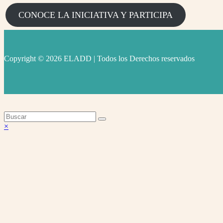
CONOCE LA INICIATIVA Y PARTICIPA
Copyright © 2026 ELADD | Todos los Derechos reservados
facebook
instagram
youtube
Volver
×
arriba