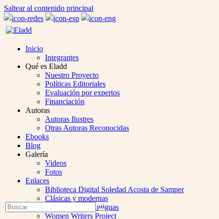
Saltear al contenido principal
Inicio
Integrantes
Qué es Eladd
Nuestro Proyecto
Políticas Editoriales
Evaluación por expertos
Financiación
Autoras
Autoras Ilustres
Otras Autoras Reconocidas
Ebooks
Blog
Galería
Videos
Fotos
Enlaces
Biblioteca Digital Soledad Acosta de Samper
Clásicas y modernas
Open
Buscar
Colección Las Antiguas
Enviar
Mobile
Women Writers Project