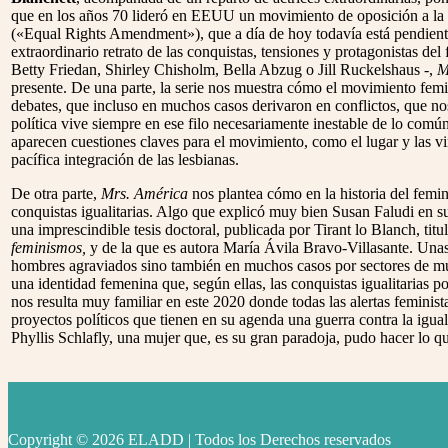
que en los años 70 lideró en EEUU un movimiento de oposición a 
(«Equal Rights Amendment»), que a día de hoy todavía está pendient
extraordinario retrato de las conquistas, tensiones y protagonistas d
Betty Friedan, Shirley Chisholm, Bella Abzug o Jill Ruckelshaus -,
M
presente. De una parte, la serie nos muestra cómo el movimiento femi
debates, que incluso en muchos casos derivaron en conflictos, que no
política vive siempre en ese filo necesariamente inestable de lo común
aparecen cuestiones claves para el movimiento, como el lugar y las vi
pacífica integración de las lesbianas.
De otra parte,
Mrs. América
nos plantea cómo en la historia del femin
conquistas igualitarias. Algo que explicó muy bien Susan Faludi en s
una imprescindible tesis doctoral, publicada por Tirant lo Blanch, tit
feminismos,
y de la que es autora María Ávila Bravo-Villasante. Unas
hombres agraviados sino también en muchos casos por sectores de mu
una identidad femenina que, según ellas, las conquistas igualitarias 
nos resulta muy familiar en este 2020 donde todas las alertas feminis
proyectos políticos que tienen en su agenda una guerra contra la iguald
Phyllis Schlafly, una mujer que, es su gran paradoja, pudo hacer lo q
Copyright © 2026 ELADD | Todos los Derechos reservados