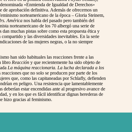
la denominada «Enmienda de Igualdad de Derechos»
e de aprobación definitiva. Además de ofrecernos un
el feminismo norteamericano de la época – Gloria Steinem,
rs. América
nos habla del pasado pero también del
nista norteamericano de los 70 albergó una serie de
s dan muchas pistas sobre como esta propuesta ética y
 compartido y las diversidades inevitables. En la serie
ndicaciones de las mujeres negras, o la no siempre
ismo han sido habituales las reacciones frente a las
u libro
Reacción
y que recientemente ha sido objeto de
ulada
La máquina reaccionaria. La lucha declarada a los
 reacciones que no solo se producen por parte de los
jeres que, como las capitaneadas por Schlafly, defienden
pondrían en peligro. Una resistencia que lamentablemente
tas deberían estar encendidas ante al progresivo avance de
ad, y en los que es fácil identificar dignas herederas de
ue hizo gracias al feminismo.