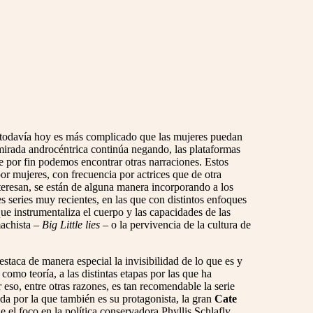
ue todavía hoy es más complicado que las mujeres puedan
a mirada androcéntrica continúa negando, las plataformas
ue por fin podemos encontrar otras narraciones. Estos
r mujeres, con frecuencia por actrices que de otra
teresan, se están de alguna manera incorporando a los
s series muy recientes, en las que con distintos enfoques
ue instrumentaliza el cuerpo y las capacidades de las
machista –
Big Little lies –
o la pervivencia de la cultura de
staca de manera especial la invisibilidad de lo que es y
omo teoría, a las distintas etapas por las que ha
 eso, entre otras razones, es tan recomendable la serie
a por la que también es su protagonista, la gran
Cate
 el foco en la política conservadora Phyllis Schlafly,