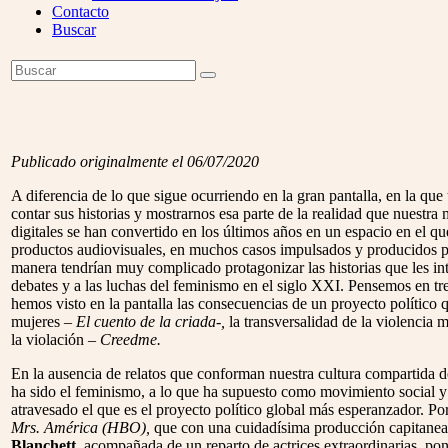
Contacto
Buscar
Open
Buscar
Enviar
Mobile
Menu
Publicado originalmente el 06/07/2020
A diferencia de lo que sigue ocurriendo en la gran pantalla, en la q
contar sus historias y mostrarnos esa parte de la realidad que nuestr
digitales se han convertido en los últimos años en un espacio en el q
productos audiovisuales, en muchos casos impulsados y producidos po
manera tendrían muy complicado protagonizar las historias que les in
debates y a las luchas del feminismo en el siglo XXI. Pensemos en tre
hemos visto en la pantalla las consecuencias de un proyecto político q
mujeres –
El cuento de la criada-,
la transversalidad de la violencia 
la violación –
Creedme.
En la ausencia de relatos que conforman nuestra cultura compartida de
ha sido el feminismo, a lo que ha supuesto como movimiento social y c
atravesado el que es el proyecto político global más esperanzador. Por
Mrs. América (HBO),
que con una cuidadísima producción capitanead
Blanchett
, acompañada de un reparto de actrices extraordinarias, pone