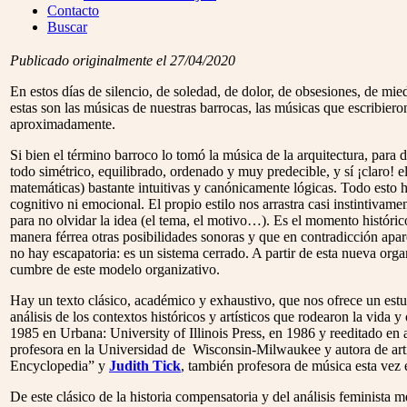
Menu
Contacto
Buscar
Publicado originalmente el 27/04/2020
En estos días de silencio, de soledad, de dolor, de obsesiones, de mi
estas son las músicas de nuestras barrocas, las músicas que escribier
aproximadamente.
Si bien el término barroco lo tomó la música de la arquitectura, para d
todo simétrico, equilibrado, ordenado y muy predecible, y sí ¡claro! e
matemáticas) bastante intuitivas y canónicamente lógicas. Todo esto h
cognitivo ni emocional. El propio estilo nos arrastra casi instintivam
para no olvidar la idea (el tema, el motivo…). Es el momento históric
manera férrea otras posibilidades sonoras y que en contradicción apa
no hay escapatoria: es un sistema cerrado. A partir de esta nueva org
cumbre de este modelo organizativo.
Hay un texto clásico, académico y exhaustivo, que nos ofrece un estu
análisis de los contextos históricos y artísticos que rodearon la vid
1985 en Urbana: University of Illinois Press, en 1986 y reeditado en 
profesora en la Universidad de Wisconsin-Milwaukee y autora de art
Encyclopedia” y
Judith Tick
, también profesora de música esta ve
De este clásico de la historia compensatoria y del análisis feminista 