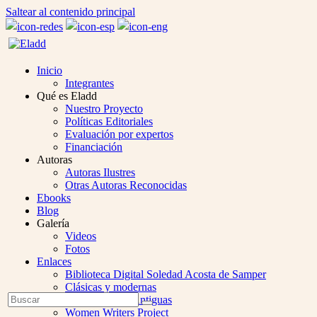
Saltear al contenido principal
Inicio
Integrantes
Qué es Eladd
Nuestro Proyecto
Políticas Editoriales
Evaluación por expertos
Financiación
Autoras
Autoras Ilustres
Otras Autoras Reconocidas
Ebooks
Blog
Galería
Videos
Fotos
Enlaces
Biblioteca Digital Soledad Acosta de Samper
Clásicas y modernas
Open
Buscar
Colección Las Antiguas
Enviar
Mobile
Women Writers Project