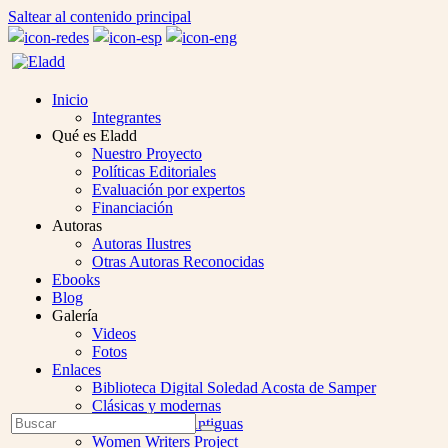
Saltear al contenido principal
Inicio
Integrantes
Qué es Eladd
Nuestro Proyecto
Políticas Editoriales
Evaluación por expertos
Financiación
Autoras
Autoras Ilustres
Otras Autoras Reconocidas
Ebooks
Blog
Galería
Videos
Fotos
Enlaces
Biblioteca Digital Soledad Acosta de Samper
Clásicas y modernas
Open
Buscar
Colección Las Antiguas
Enviar
Mobile
Women Writers Project