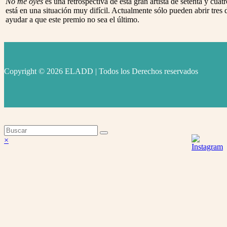
No me oyes
es una retrospectiva de esta gran artista de setenta y cu
está en una situación muy difícil. Actualmente sólo pueden abrir tres d
ayudar a que este premio no sea el último.
Copyright © 2026 ELADD | Todos los Derechos reservados
facebook
instagram
youtube
Volver
×
arriba