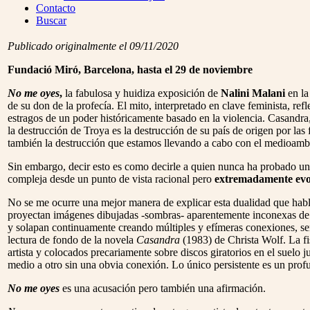
Menu
Contacto
Buscar
Publicado originalmente el 09/11/2020
Fundació Miró, Barcelona, hasta el 29 de noviembre
No me oyes
,
la fabulosa y huidiza exposición de
Nalini Malani
en la
de su don de la profecía. El mito, interpretado en clave feminista, ref
estragos de un poder históricamente basado en la violencia. Casandra,
la destrucción de Troya es la destrucción de su país de origen por las 
también la destrucción que estamos llevando a cabo con el medioamb
Sin embargo, decir esto es como decirle a quien nunca ha probado una
compleja desde un punto de vista racional pero
extremadamente evo
No se me ocurre una mejor manera de explicar esta dualidad que habl
proyectan imágenes dibujadas -sombras- aparentemente inconexas de ca
y solapan continuamente creando múltiples y efímeras conexiones, se
lectura de fondo de la novela
Casandra
(1983) de Christa Wolf. La fis
artista y colocados precariamente sobre discos giratorios en el suelo 
medio a otro sin una obvia conexión. Lo único persistente es un pr
No me oyes
es una acusación pero también una afirmación.