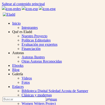
Saltear al contenido principal
Inicio
Integrantes
Qué es Eladd
Nuestro Proyecto
Políticas Editoriales
Evaluación por expertos
Financiación
Autoras
Autoras Ilustres
Otras Autoras Reconocidas
Ebooks
Blog
Galería
Videos
Fotos
Enlaces
Biblioteca Digital Soledad Acosta de Samper
Clásicas y modernas
Open
Buscar
Colección Las Antiguas
Enviar
Mobile
Women Writers Project