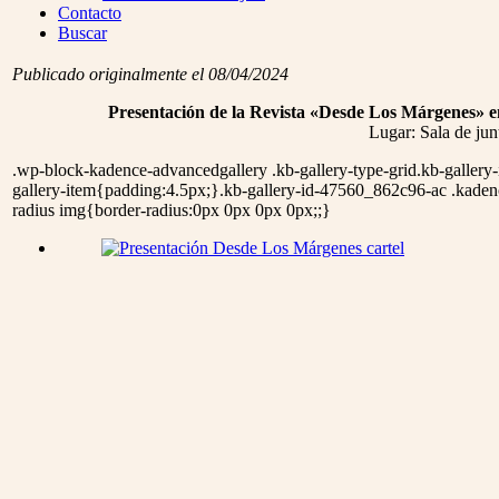
Menu
Contacto
Buscar
Publicado originalmente el 08/04/2024
Presentación de la Revista «Desde Los Márgen
Lugar: Sala de jun
.wp-block-kadence-advancedgallery .kb-gallery-type-grid.kb-galler
gallery-item{padding:4.5px;}.kb-gallery-id-47560_862c96-ac .kadence
radius img{border-radius:0px 0px 0px 0px;;}