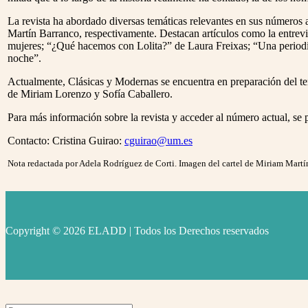
La revista ha abordado diversas temáticas relevantes en sus números an
Martín Barranco, respectivamente. Destacan artículos como la entrevist
mujeres; “¿Qué hacemos con Lolita?” de Laura Freixas; “Una periodi
noche”.
Actualmente, Clásicas y Modernas se encuentra en preparación del ter
de Miriam Lorenzo y Sofía Caballero.
Para más información sobre la revista y acceder al número actual, se p
Contacto: Cristina Guirao:
cguirao@um.es
Nota redactada por Adela Rodríguez de Corti. Imagen del cartel de Miriam Martí
Copyright © 2026 ELADD | Todos los Derechos reservados
facebook
instagram
youtube