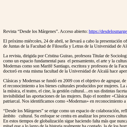
Revista “Desde los Márgenes”. Acceso abierto:
https://desdelosmarg
El próximo miércoles, 24 de abril, se llevará a cabo la presentación o
de Juntas de la Facultad de Filosofía y Letras de la Universidad de A
La revista, dirigida por Cristina Guirao, profesora Titular de Sociol
como un espacio fundamental para el pensamiento, el arte y la cultura
Modernas como son Marifé Santiago, escritora y profesora de la Facu
doctoró en esta misma facultad de la Universidad de Alcalá hace ape
Clásicas y Modernas se fundó en 2009 con el objetivo de agrupar, de m
el reconocimiento a los bienes culturales producidos por mujeres. La aso
la música, el teatro, el cine, la gestión cultural…en sus distintas fa
invisibilidad las aportaciones de las mujeres. Bajo el nombre «Clásicas
patriarcal. Nos identificamos como «Modernas» en reconocimiento a la 
“Desde los Márgenes” se erige como un espacio de colaboración, refl
ámbito cultural. Su enfoque se centra en analizar los procesos cultura
En estos tiempos de globalización sigue haciendo falta más que nunca 
mitad que a lo largo de la historia realmente ha contado, la de los ho