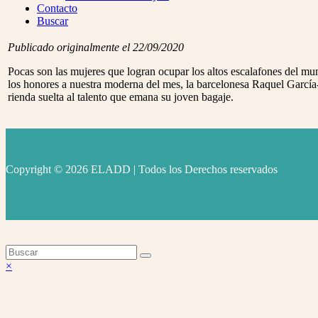
Menu
Contacto
Buscar
Publicado originalmente el 22/09/2020
Pocas son las mujeres que logran ocupar los altos escalafones del mund
los honores a nuestra moderna del mes, la barcelonesa Raquel Garcí
rienda suelta al talento que emana su joven bagaje.
Copyright © 2026 ELADD | Todos los Derechos reservados
facebook
instagram
youtube
Volver
×
arriba