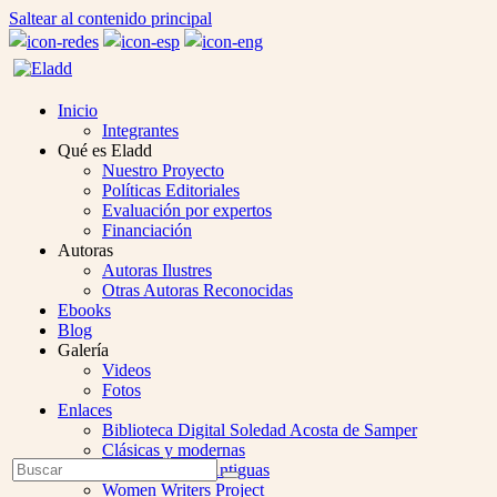
Saltear al contenido principal
Inicio
Integrantes
Qué es Eladd
Nuestro Proyecto
Políticas Editoriales
Evaluación por expertos
Financiación
Autoras
Autoras Ilustres
Otras Autoras Reconocidas
Ebooks
Blog
Galería
Videos
Fotos
Enlaces
Biblioteca Digital Soledad Acosta de Samper
Clásicas y modernas
Open
Buscar
Colección Las Antiguas
Enviar
Mobile
Women Writers Project