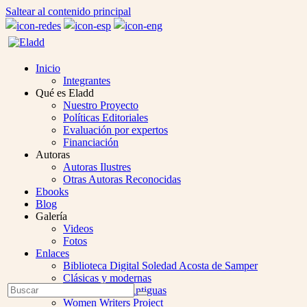
Saltear al contenido principal
Inicio
Integrantes
Qué es Eladd
Nuestro Proyecto
Políticas Editoriales
Evaluación por expertos
Financiación
Autoras
Autoras Ilustres
Otras Autoras Reconocidas
Ebooks
Blog
Galería
Videos
Fotos
Enlaces
Biblioteca Digital Soledad Acosta de Samper
Clásicas y modernas
Open
Buscar
Colección Las Antiguas
Enviar
Mobile
Women Writers Project